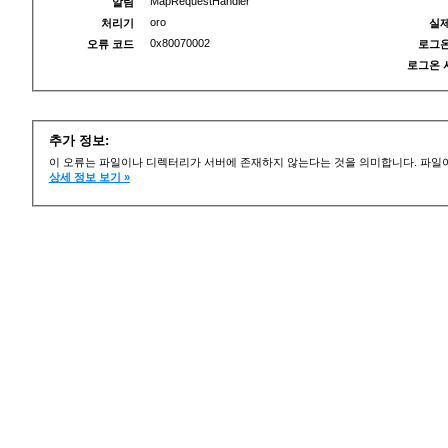
MapRequestHandler
알림
oro
처리기
실제
0x80070002
오류 코드
로그온
로그온 
추가 정보:
이 오류는 파일이나 디렉터리가 서버에 존재하지 않는다는 것을 의미합니다. 파일이
상세 정보 보기 »