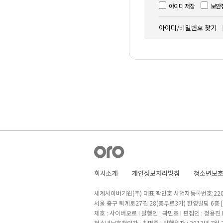
아이디 저장
보안
아이디/비밀번호 찾기
회사소개
개인정보처리방침
청소년보
세계사이버기원(주) 대표:곽민호 사업자등록번호:220-8
서울 중구 퇴계로27길 28(충무로3가) 한영빌딩 6층
제호 : 사이버오로 I 발행인 : 곽민호 I 편집인 : 정용진
청소년보호책임자 : 최병준 I 발행일자 : 2013년 7월 