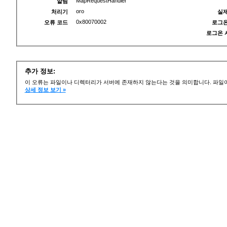
MapRequestHandler
알림
oro
처리기
실제
0x80070002
오류 코드
로그온
로그온 
추가 정보:
이 오류는 파일이나 디렉터리가 서버에 존재하지 않는다는 것을 의미합니다. 파일이
상세 정보 보기 »