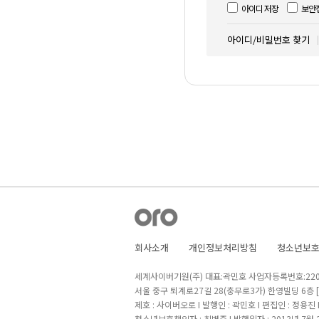
아이디 저장
보안
아이디/비밀번호 찾기
회사소개
개인정보처리방침
청소년보
세계사이버기원(주) 대표:곽민호 사업자등록번호:220-8
서울 중구 퇴계로27길 28(충무로3가) 한영빌딩 6층
제호 : 사이버오로 I 발행인 : 곽민호 I 편집인 : 정용진
청소년보호책임자 : 최병준 I 발행일자 : 2013년 7월 