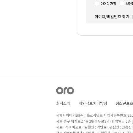
아이디 저장
보안
아이디/비밀번호 찾기
회사소개
개인정보처리방침
청소년보
세계사이버기원(주) 대표:곽민호 사업자등록번호:220-8
서울 중구 퇴계로27길 28(충무로3가) 한영빌딩 6층
제호 : 사이버오로 I 발행인 : 곽민호 I 편집인 : 정용진
청소년보호책임자 : 최병준 I 발행일자 : 2013년 7월 