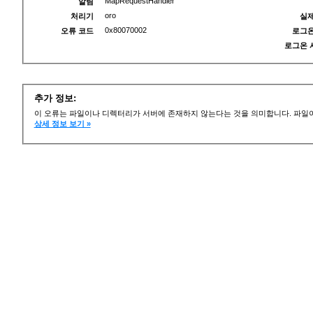
MapRequestHandler
알림
oro
처리기
실제
0x80070002
오류 코드
로그온
로그온 
추가 정보:
이 오류는 파일이나 디렉터리가 서버에 존재하지 않는다는 것을 의미합니다. 파일이
상세 정보 보기 »