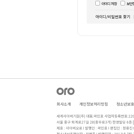
아이디 저장
보안
아이디/비밀번호 찾기
회사소개
개인정보처리방침
청소년보
세계사이버기원(주) 대표:곽민호 사업자등록번호:220-8
서울 중구 퇴계로27길 28(충무로3가) 한영빌딩 6층
제호 : 사이버오로 I 발행인 : 곽민호 I 편집인 : 정용진
청소년보호책임자 : 최병준 I 발행일자 : 2013년 7월 