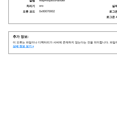
MapRequestHandler
알림
oro
처리기
실제
0x80070002
오류 코드
로그온
로그온 
추가 정보:
이 오류는 파일이나 디렉터리가 서버에 존재하지 않는다는 것을 의미합니다. 파일이
상세 정보 보기 »