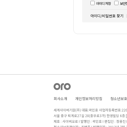
아이디 저장
보안
아이디/비밀번호 찾기
회사소개
개인정보처리방침
청소년보
세계사이버기원(주) 대표:곽민호 사업자등록번호:220-8
서울 중구 퇴계로27길 28(충무로3가) 한영빌딩 6층
제호 : 사이버오로 I 발행인 : 곽민호 I 편집인 : 정용진
청소년보호책임자 : 최병준 I 발행일자 : 2013년 7월 