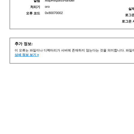
MapRequestHandler
알림
oro
처리기
실제
0x80070002
오류 코드
로그온
로그온 
추가 정보:
이 오류는 파일이나 디렉터리가 서버에 존재하지 않는다는 것을 의미합니다. 파일이
상세 정보 보기 »