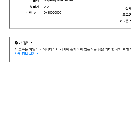
MapRequestHandler
알림
oro
처리기
실제
0x80070002
오류 코드
로그온
로그온 
추가 정보:
이 오류는 파일이나 디렉터리가 서버에 존재하지 않는다는 것을 의미합니다. 파일이
상세 정보 보기 »