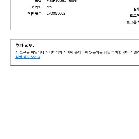
MapRequestHandler
알림
oro
처리기
실제
0x80070002
오류 코드
로그온
로그온 
추가 정보:
이 오류는 파일이나 디렉터리가 서버에 존재하지 않는다는 것을 의미합니다. 파일이
상세 정보 보기 »