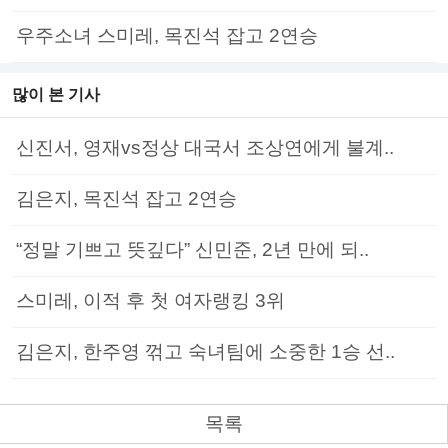
우주소녀 스미레, 목진석 잡고 2연승
많이 본 기사
신진서, 영재vs정상 대국서 조상연에게 불계..
김은지, 목진석 잡고 2연승
“정말 기쁘고 뜻깊다” 신민준, 2년 만에 되..
스미레, 이적 후 첫 여자랭킹 3위
김은지, 한주영 꺾고 숙녀팀에 소중한 1승 선..
목록