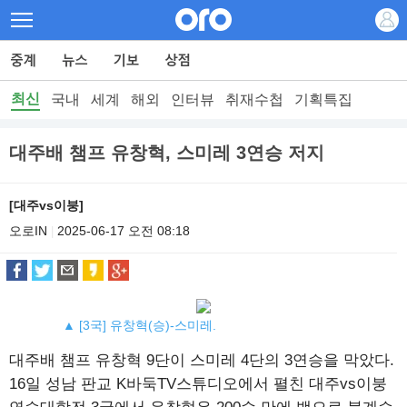
최신
국내
세계
해외
인터뷰
취재수첩
기획특집
대주배 챔프 유창혁, 스미레 3연승 저지
[대주vs이붕]
오로IN
2025-06-17 오전 08:18
|
▲ [3국] 유창혁(승)-스미레.
대주배 챔프 유창혁 9단이 스미레 4단의 3연승을 막았다.
16일 성남 판교 K바둑TV스튜디오에서 펼친 대주vs이붕