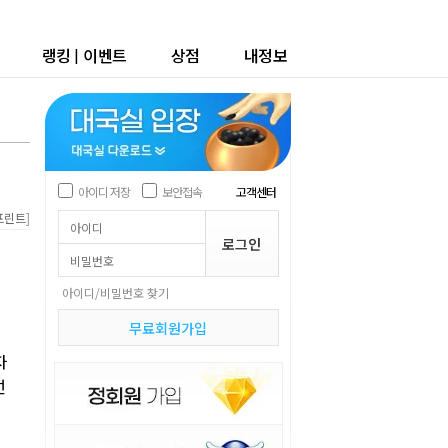
랭킹
|
이벤트
상점
내정보
아이디 저장
보안접속
고객센터
]
프린트
아이디/비밀번호 찾기
무료회원가입
자
선