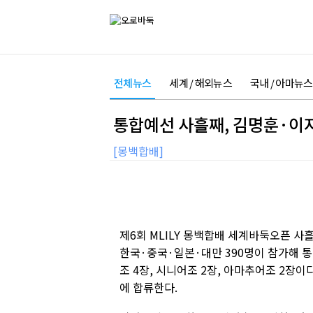
전체뉴스
세계 / 해외뉴스
국내 / 아마뉴스
통합예선 사흘째, 김명훈·이
[몽백합배]
제6회 MLILY 몽백합배 세계바둑오픈 사
한국·중국·일본·대만 390명이 참가해 통
조 4장, 시니어조 2장, 아마추어조 2장이다
에 합류한다.