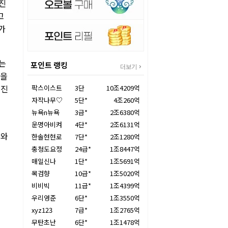
 진
고
가
서는
포인트 랭킹
더보기
결을
 진
팍스이스트
3단
10조4209억
자작나무♡
5단*
4조260억
뉴욕n뉴욕
3급*
2조6380억
운명아비켜
4단*
2조6131억
 와
한솔현현로
7단*
2조1280억
충청도요정
24급*
1조8447억
매일신나
1단*
1조5691억
목검향
10급*
1조5020억
비비빅
11급*
1조4399억
우리영준
6단*
1조3550억
xyz123
7급*
1조2765억
무탄초난
6단*
1조1478억