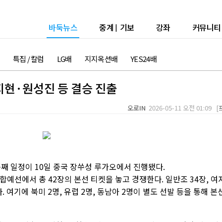
바둑뉴스
중계
|
기보
강좌
커뮤니티
특집 / 칼럼
LG배
지지옥션배
YES24배
지현·원성진 등 결승 진출
오로IN
2026-05-11 오전 01:09 [
흘째 일정이 10일 중국 장쑤성 루가오에서 진행됐다.
합예선에서 총 42장의 본선 티켓을 놓고 경쟁한다. 일반조 34장, 여
. 여기에 북미 2명, 유럽 2명, 동남아 2명이 별도 선발 등을 통해 본