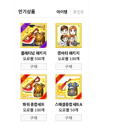
인기상품
아이템
포인트
플래티넘 패키지
겜바타 패키지
오로볼 500개
오로볼 100개
구매
구매
파워 종합세트
스페셜종합세트A
오로볼 100개
오로볼 50개
구매
구매