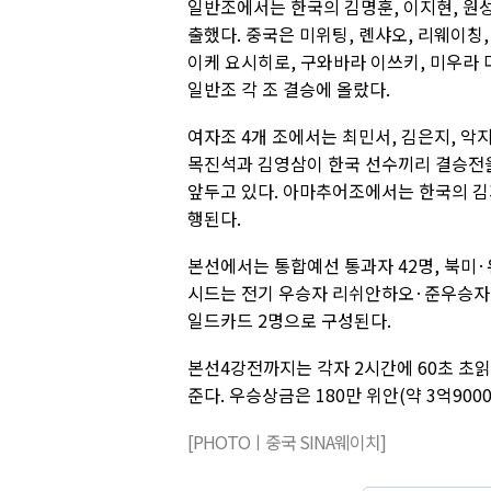
일반조에서는 한국의 김명훈, 이지현, 원성진
출했다. 중국은 미위팅, 롄샤오, 리웨이칭,
이케 요시히로, 구와바라 이쓰키, 미우라 
일반조 각 조 결승에 올랐다.
여자조 4개 조에서는 최민서, 김은지, 악지
목진석과 김영삼이 한국 선수끼리 결승전을
앞두고 있다. 아마추어조에서는 한국의 김기
행된다.
본선에서는 통합예선 통과자 42명, 북미·
시드는 전기 우승자 리쉬안하오·준우승자 당이페
일드카드 2명으로 구성된다.
본선4강전까지는 각자 2시간에 60초 초읽기
준다. 우승상금은 180만 위안(약 3억900
[PHOTOㅣ중국 SINA웨이치]