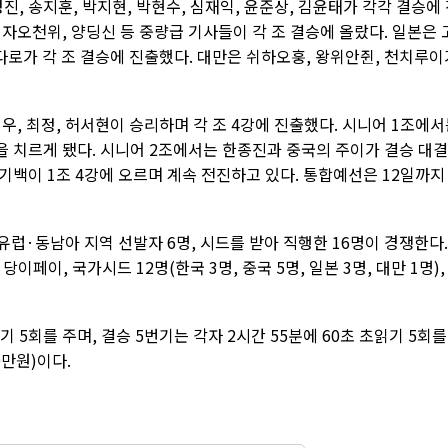
, 송지훈, 박지현, 박현수, 심재익, 윤준상, 김윤태가 각각 결승에
 자오천위, 양딩신 등 중량급 기사들이 각 조 결승에 올랐다. 일본은 
다로가 각 조 결승에 진출했다. 대만은 쉬하오훙, 왕위안쥔, 천치루이
우, 최정, 허서현이 승리하며 각 조 4강에 진출했다. 시니어 1조에
 치르게 됐다. 시니어 2조에서는 한종진과 중국의 주이가 결승 대
백이 1조 4강에 오르며 계속 전진하고 있다. 통합예선은 12일까지
유럽·동남아 지역 선발자 6명, 시드를 받아 직행한 16명이 경쟁한다.
이, 국가시드 12명(한국 3명, 중국 5명, 일본 3명, 대만 1명),
 5회를 주며, 결승 5번기는 각자 2시간 55분에 60초 초읽기 5회를
0만원)이다.