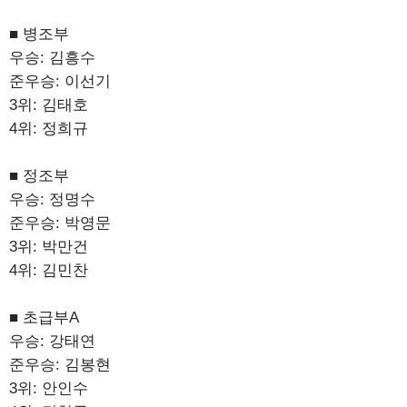
■ 병조부
우승: 김흥수
준우승: 이선기
3위: 김태호
4위: 정희규
■ 정조부
우승: 정명수
준우승: 박영문
3위: 박만건
4위: 김민찬
■ 초급부A
우승: 강태연
준우승: 김봉현
3위: 안인수