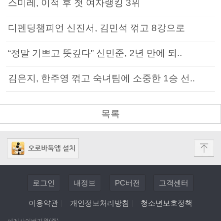
스미레, 이적 후 첫 여자랭킹 3위
디펜딩챔피언 신진서, 김민석 꺾고 8강으로
“정말 기쁘고 뜻깊다” 신민준, 2년 만에 되..
김은지, 한주영 꺾고 숙녀팀에 소중한 1승 선..
목록
로그인
내정보
PC버전
고객센터
이용약관
|
개인정보처리방침
|
청소년보호정책
세계사이버기원(주)