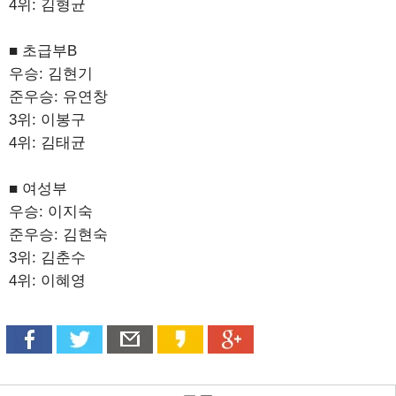
4위: 김형균
■ 초급부B
우승: 김현기
준우승: 유연창
3위: 이봉구
4위: 김태균
■ 여성부
우승: 이지숙
준우승: 김현숙
3위: 김춘수
4위: 이혜영