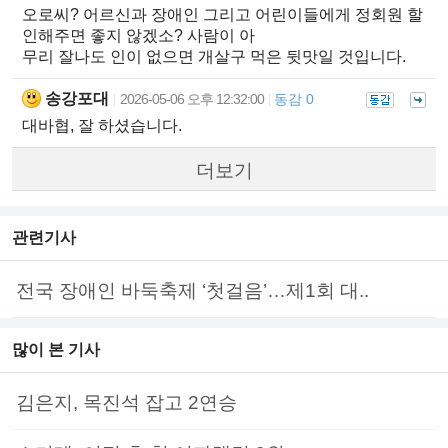
오로씨? 어르신과 장애인 그리고 어린이들에게 정회원 할
인해주면 좋지 않겠소? 사람이 아
무리 잘나도 인이 없으면 개살구 먹은 뒷맛일 것입니다.
송강포대
2026-05-06 오후 12:32:00
동감 0
|
|
대바협, 잘 하셨습니다.
더보기
관련기사
전국 장애인 바둑축제 ‘첫걸음’…제1회 대..
많이 본 기사
김은지, 목진석 잡고 2연승