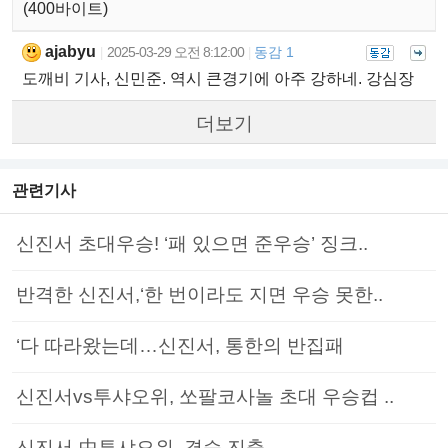
(400바이트)
ajabyu
2025-03-29 오전 8:12:00
동감 1
|
|
도깨비 기사, 신민준. 역시 큰경기에 아주 강하네. 강심장
더보기
관련기사
신진서 초대우승! ‘패 있으면 준우승’ 징크..
반격한 신진서,‘한 번이라도 지면 우승 못한..
‘다 따라왔는데…신진서, 통한의 반집패
신진서vs투샤오위, 쏘팔코사놀 초대 우승컵 ..
신진서-中투샤오위, 결승 진출