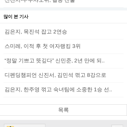
많이 본 기사
김은지, 목진석 잡고 2연승
스미레, 이적 후 첫 여자랭킹 3위
“정말 기쁘고 뜻깊다” 신민준, 2년 만에 되..
디펜딩챔피언 신진서, 김민석 꺾고 8강으로
김은지, 한주영 꺾고 숙녀팀에 소중한 1승 선..
목록