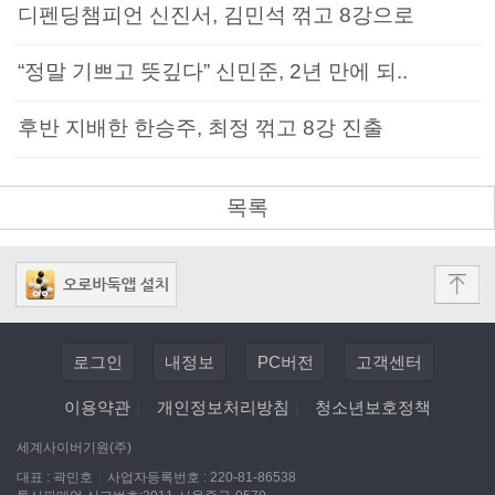
디펜딩챔피언 신진서, 김민석 꺾고 8강으로
“정말 기쁘고 뜻깊다” 신민준, 2년 만에 되..
후반 지배한 한승주, 최정 꺾고 8강 진출
목록
로그인
내정보
PC버전
고객센터
이용약관
|
개인정보처리방침
|
청소년보호정책
세계사이버기원(주)
대표 : 곽민호
|
사업자등록번호 : 220-81-86538