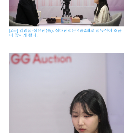
[2국] 김영삼-정유진(승). 상대전적은 4승2패로 정유진이 조금
더 앞서게 됐다.