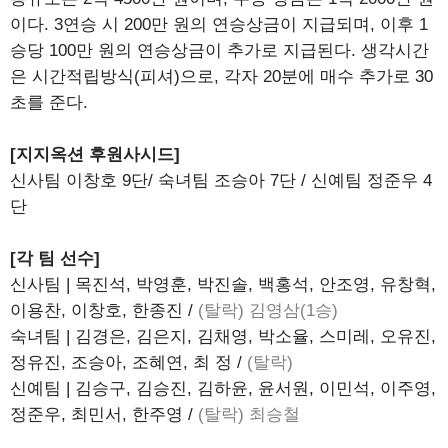
이다. 3연승 시 200만 원의 연승상금이 지급되며, 이후 1
승당 100만 원의 연승상금이 추가로 지급된다. 생각시간
은 시간적립방식(피셔)으로, 각자 20분에 매수 추가로 30
초를 준다.
[지지옥션 후원사시드]
신사팀 이창호 9단/ 숙녀팀 조승아 7단 / 신예팀 정준우 4
단
[각 팀 선수]
신사팀 | 목진석, 박영훈, 박진솔, 백홍석, 안조영, 유창혁,
이용찬, 이창호, 한종진 /
(탈락) 김영삼(1승)
숙녀팀 | 김경은, 김은지, 김채영, 박소율, 스미레, 오유진,
정유진, 조승아, 조혜연, 최 정 /
(탈락)
신예팀 | 김승구, 김승진, 김하윤, 윤서원, 이민석, 이주영,
정준우, 최민서, 한주영 /
(탈락) 최승철