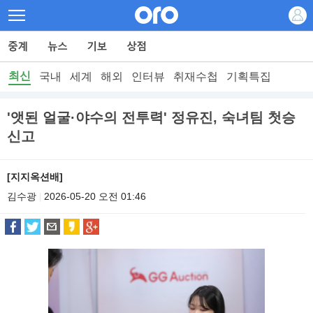
최신
국내
세계
해외
인터뷰
취재수첩
기획특집
'앳된 얼굴·야수의 전투력' 정유진, 숙녀팀 첫승
신고
[지지옥션배]
김수광
2026-05-20 오전 01:46
|