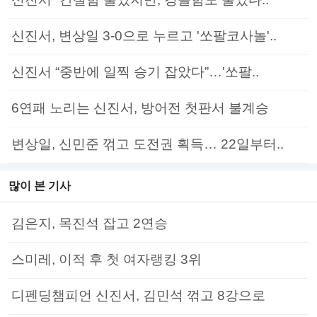
신진서, 변상일 3-0으로 누르고 '쏘팔코사놀'..
신진서 “중반에 일찍 승기 잡았다”…'쏘팔..
6연패 노리는 신진서, 방어전 첫판서 불계승
변상일, 신민준 꺾고 도전권 획득… 22일부터..
많이 본 기사
김은지, 목진석 잡고 2연승
스미레, 이적 후 첫 여자랭킹 3위
디펜딩챔피언 신진서, 김민석 꺾고 8강으로