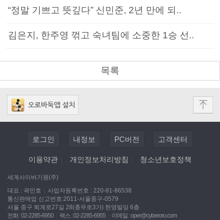
“정말 기쁘고 뜻깊다” 신민준, 2년 만에 되..
김은지, 한주영 꺾고 숙녀팀에 소중한 1승 선..
목록
로그인
내정보
PC버전
고객센터
이용약관
|
개인정보처리방침
|
청소년보호정책
세계사이버기원(주)
대표 : 곽민호
|
사업자등록번호 : 220-81-86538
통신판매업 신고번호:2011-서울중구-0579
서울 중구 퇴계로27길 28(충무로3가) 한영빌딩 6층
전화 : 02-2285-6950
|
팩스 : 02-2285-6955
|
이메일 :
oper@cyberoro.com