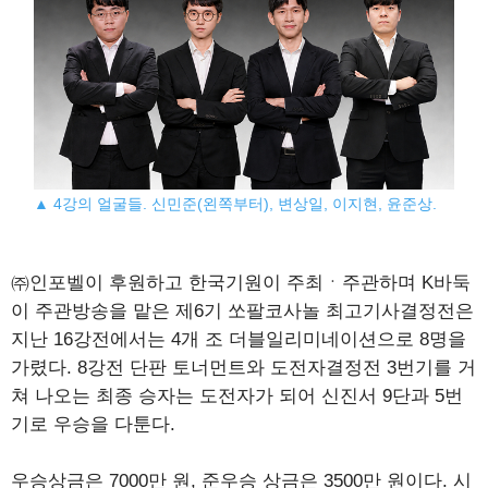
▲ 4강의 얼굴들. 신민준(왼쪽부터), 변상일, 이지현, 윤준상.
㈜인포벨이 후원하고 한국기원이 주최ㆍ주관하며 K바둑
이 주관방송을 맡은 제6기 쏘팔코사놀 최고기사결정전은
지난 16강전에서는 4개 조 더블일리미네이션으로 8명을
가렸다. 8강전 단판 토너먼트와 도전자결정전 3번기를 거
쳐 나오는 최종 승자는 도전자가 되어 신진서 9단과 5번
기로 우승을 다툰다.
우승상금은 7000만 원, 준우승 상금은 3500만 원이다. 시