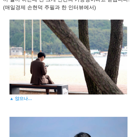
(매일경제 손현덕 주필과 한 인터뷰에서)
▲
앉으나…