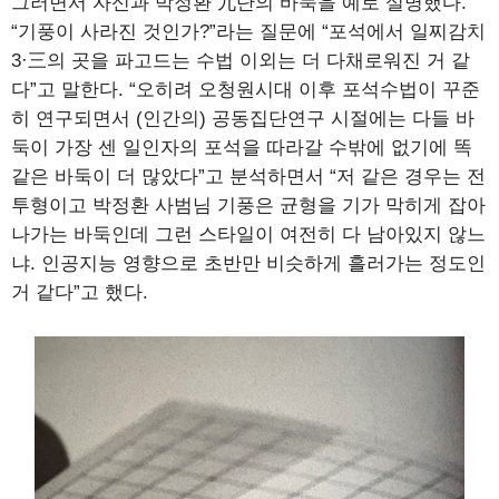
그러면서 자신과 박정환 九단의 바둑을 예로 설명했다.
“기풍이 사라진 것인가?”라는 질문에 “포석에서 일찌감치
3·三의 곳을 파고드는 수법 이외는 더 다채로워진 거 같
다”고 말한다. “오히려 오청원시대 이후 포석수법이 꾸준
히 연구되면서 (인간의) 공동집단연구 시절에는 다들 바
둑이 가장 센 일인자의 포석을 따라갈 수밖에 없기에 똑
같은 바둑이 더 많았다”고 분석하면서 “저 같은 경우는 전
투형이고 박정환 사범님 기풍은 균형을 기가 막히게 잡아
나가는 바둑인데 그런 스타일이 여전히 다 남아있지 않느
냐. 인공지능 영향으로 초반만 비슷하게 흘러가는 정도인
거 같다”고 했다.