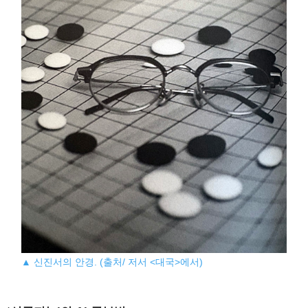
▲ 신진서의 안경. (출처/ 저서 <대국>에서)