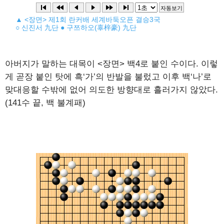
▲ <장면> 제1회 란커배 세계바둑오픈 결승3국
○ 신진서 九단 ● 구쯔하오(辜梓豪) 九단
아버지가 말하는 대목이 <장면> 백4로 붙인 수이다. 이렇
게 곧장 붙인 탓에 흑‘가’의 반발을 불렀고 이후 백‘나’로
맞대응할 수밖에 없어 의도한 방향대로 흘러가지 않았다.
(141수 끝, 백 불계패)