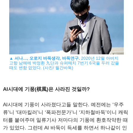
▲
서나…, 오로지 바둑생각, 바둑연구.
2020년 12월 아버지
고향 남해에 박정환 九단과 슈퍼매치 7번기 6국을 두러 갔을
때도 변함 없었다. (사진/ 월간바둑)
AI시대에 기풍(棋風)은 사라진 것일까?
AI시대에 기풍이 사라졌다고들 말한다. 예전에는 ‘우주
류’니 ‘대마킬러’니 ‘폭파전문가’니 ‘지하철바둑’이니 캐릭
터를 붙여주며 일류기사 저마다의 기풍에 환호작약한 때
가 있었다. 그런데 AI 바둑이 득세를 하면서 하나같이 인