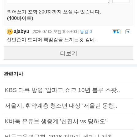
띄어쓰기 포함 200자까지 쓰실 수 있습니다.
(400바이트)
ajabyu
2026-07-03 오전 10:59:00
동감 0
|
|
신민준이 드디어 책임감을 느끼는것 같네.
더보기
관련기사
KBS 다큐 방영 '알파고 쇼크 10년 블루 스팟..
서울시, 취약계층 청소년 대상 ‘서울런 동행..
K바둑 유튜브 생중계 '신진서 vs 딩하오'
바둑교육연구회, 2026 전반기 세미나 개최