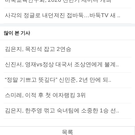
사각의 정글로 내던져진 접바둑…바둑TV 새 ..
많이 본 기사
김은지, 목진석 잡고 2연승
신진서, 영재vs정상 대국서 조상연에게 불계..
“정말 기쁘고 뜻깊다” 신민준, 2년 만에 되..
스미레, 이적 후 첫 여자랭킹 3위
김은지, 한주영 꺾고 숙녀팀에 소중한 1승 선..
목록