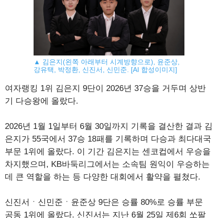
▲ 김은지(왼쪽 아래부터 시계방향으로), 윤준상,
강유택, 박정환, 신진서, 신민준. [AI 합성이미지]
여자랭킹 1위 김은지 9단이 2026년 37승을 거두며 상반
기 다승왕에 올랐다.
2026년 1월 1일부터 6월 30일까지 기록을 결산한 결과 김
은지가 55국에서 37승 18패를 기록하며 다승과 최다대국
부문 1위에 올랐다. 이 기간 김은지는 센코컵에서 우승을
차지했으며, KB바둑리그에서는 소속팀 원익이 우승하는
데 큰 역할을 하는 등 다양한 대회에서 활약을 펼쳤다.
신진서ㆍ신민준ㆍ윤준상 9단은 승률 80%로 승률 부문
공동 1위에 올랐다. 신진서는 지난 6월 25일 제6회 쏘팔