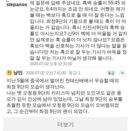
제 질문에 답해 주셨네요. 흑백 승률이 55:45 되
stepanos
는군요. 6:4까지는 조금 안 되네요. 어쨌든 제가
볼 때는 백보다 흑으로 둘 때 더 잘 둔다는 느낌
입니다. 최정9단의 기풍으로 볼 때도 흑이 더 어
울리는 거 같습니다. 혹시 신진서9단의 흑백 승
률도 아시는지요? 신9이 백에 더 어울릴 거 같지
만 실제로는 흑 승률이 더 낫지 않나요? 요즘은
흑보다 백을 선호하는 기사가 더 많다는 말을 듣
습니다만 저는 흑으로 잘 두는 기사가 바둑을 정
말 잘 두는 기사가 아닐까 생각해 봅니다.
2026-07-02 오후 12:31:00
낭만
2026-07-02 오전 7:41:00
동감 1
|
|
지난 5월에 중국에서 벌어진 천태산배에서 우승할 때의
최정 9단의 모습이 생각난다.
나는 옛 오청원 9단의 카리스마 넘치던 도인과도 같은 풍
모가 깊이 인상에 남아 있었는데, 그날 최정 9단의 승부를
초월한 듯한 모습에서 오청원 9단의 모습이 오버랩되었
고, 그 순간부터 최정 9단의 팬이 되었다.
더보기