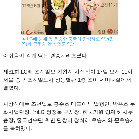
▲ LG배 생애 첫 우승한 중국의 왕싱하오 9단(왼
쪽)과 준우승 한 신민준 9단.
아쉬움이 길게 남는 결승시리즈였다.
제31회 LG배 조선일보 기왕전 시상식이 17일 오전 11시
서울 중구 조선일보사 정동별관 1층 조이 세미나실에서
열렸다.
시상식에는 조선일보 홍준호 대표이사 발행인, 박은호 문
화사업단장, ㈜LG 정정욱 부사장, 한국기원 양재호 사무
총장, 중국선수단 위빈 단장이 참석해 우승자와 준우승자
를 축하했다.