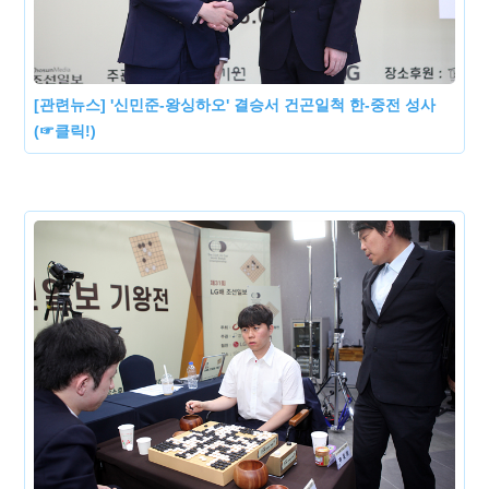
[관련뉴스] '신민준-왕싱하오' 결승서 건곤일척 한-중전 성사
(☞클릭!)