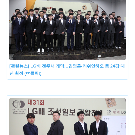
[관련뉴스] LG배 전주서 개막…김명훈-리쉬안하오 등 24강 대
진 확정 (☞클릭!)