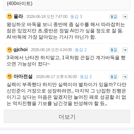
(400바이트)
울라
2026-06-18 오전 7:47:00
동감 3
|
|
왕싱하오 바둑을 보니 종반에 좀 실수를 해서 따라잡히는
점은 있었지만 초,중반은 정말 AI인가 싶을 정도로 잘 둠.
AI 바둑에 가장 닮아있는 기사가 아닌가 함.
gjchoi
2026-06-18 오전 4:24:00
동감 2
|
|
3국에서 난타전 하지말고, 1국처럼 끈질긴 계가바둑을 했
으면 가능성이 컸다~
아마전설
2026-06-17 오후 6:35:00
동감 2
|
|
실력이 부족했다 하지만 실력이야 별차이가 있을까? 다만
신민준이 거장으로 성장하려면,, 마지막 그 난잡한 진행은
이기고 싶다는 마음은 알겠지만 늘어진 패로 성공할 리 없
는 억지진행을 기보를 남긴것을 반성해야 할 듰,,
더보기