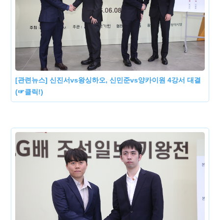
[관련뉴스] 신진서vs왕싱하오, 신민준vs양카이원 4강서 대결
(☞클릭!)