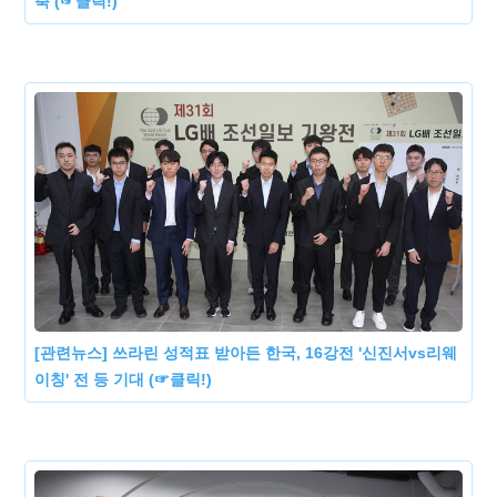
축 (☞클릭!)
[관련뉴스] 쓰라린 성적표 받아든 한국, 16강전 '신진서vs리웨
이칭' 전 등 기대 (☞클릭!)