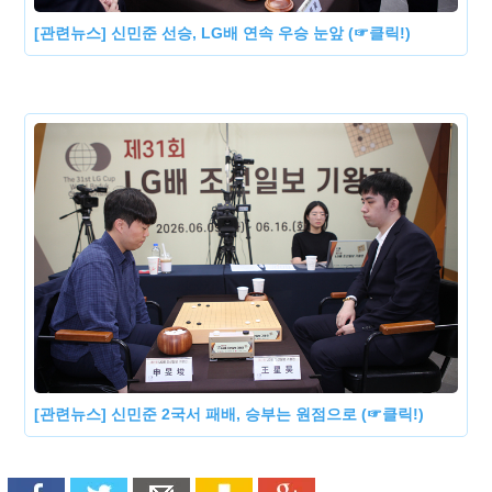
[관련뉴스] 신민준 선승, LG배 연속 우승 눈앞 (☞클릭!)
[관련뉴스] 신민준 2국서 패배, 승부는 원점으로 (☞클릭!)