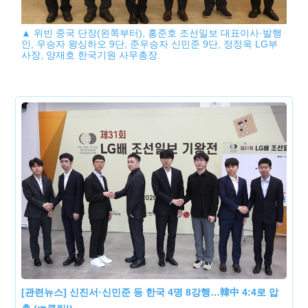
▲ 위빈 중국 단장(왼쪽부터), 홍준호 조선일보 대표이사·발행
인, 우승자 왕싱하오 9단, 준우승자 신민준 9단, 정정욱 LG부
사장, 양재호 한국기원 사무총장.
[관련뉴스] 신진서·신민준 등 한국 4명 8강행…韓中 4:4로 압