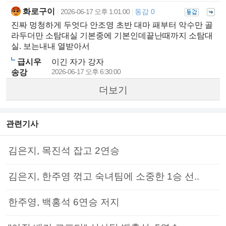
화로구이
2026-06-17 오후 1:01:00
동감 0
|
|
진짜 멍청하게 두엇다 안조영 초반 대마 패부터 악수만 골
라두더만 소탐대실 기본중에 기본인데끝난때까지 소탐대
실. 보는내내 열받아서
급시우
이긴 자가 강자
2026-06-17 오후 6:30:00
송강
더보기
관련기사
김은지, 목진석 잡고 2연승
김은지, 한주영 꺾고 숙녀팀에 소중한 1승 선..
한주영, 백홍석 6연승 저지