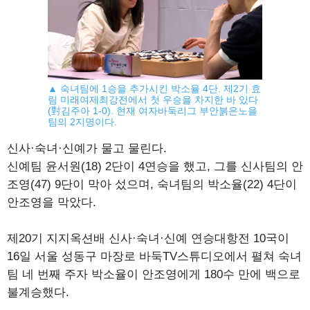
▲ 숙녀팀에 1승을 추가시킨 박소율 4단. 제2기 효
림 미래여제최강전에서 첫 우승을 차지한 바 있다
(對김주아 1-0). 현재 여자바둑리그 부안붉은노을
팀의 2지명이다.
신사·숙녀·신예가 물고 물린다.
신예팀 윤서원(18) 2단이 4연승을 했고, 그를 신사팀의 안
조영(47) 9단이 막아 섰으며, 숙녀팀의 박소율(22) 4단이
안조영을 막았다.
제20기 지지옥션배 신사·숙녀·신예 연승대항전 10국이
16일 서울 성동구 마장로 바둑TV스튜디오에서 펼쳐 숙녀
팀 네 번째 주자 박소율이 안조영에게 180수 만에 백으로
불계승했다.