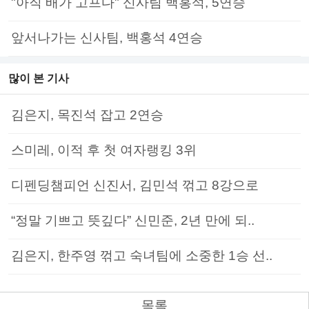
"아직 배가 고프다" 신사팀 백홍석, 5연승
앞서나가는 신사팀, 백홍석 4연승
많이 본 기사
김은지, 목진석 잡고 2연승
스미레, 이적 후 첫 여자랭킹 3위
디펜딩챔피언 신진서, 김민석 꺾고 8강으로
“정말 기쁘고 뜻깊다” 신민준, 2년 만에 되..
김은지, 한주영 꺾고 숙녀팀에 소중한 1승 선..
목록