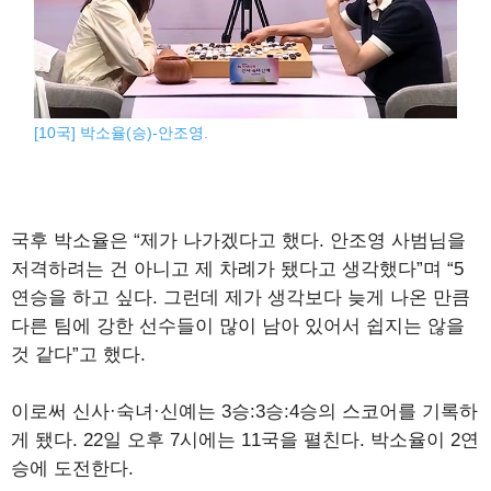
[10국] 박소율(승)-안조영.
국후 박소율은 “제가 나가겠다고 했다. 안조영 사범님을
저격하려는 건 아니고 제 차례가 됐다고 생각했다”며 “5
연승을 하고 싶다. 그런데 제가 생각보다 늦게 나온 만큼
다른 팀에 강한 선수들이 많이 남아 있어서 쉽지는 않을
것 같다”고 했다.
이로써 신사·숙녀·신예는 3승:3승:4승의 스코어를 기록하
게 됐다. 22일 오후 7시에는 11국을 펼친다. 박소율이 2연
승에 도전한다.