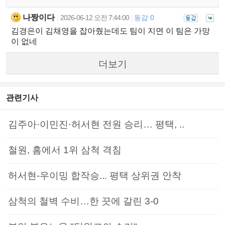
나짱이다
2026-06-12 오전 7:44:00
동감 0
|
|
김경은이 김채영을 잡아줬는데도 팀이 지면 이 팀은 가망
이 없네
더보기
관련기사
김주아·이민진·허서현 전원 승리… 평택, ..
철원, 홈에서 1위 삼척 격침
허서현-우이밍 합작승... 평택 상위권 안착
삼척의 철벽 수비…한 끗에 갈린 3-0