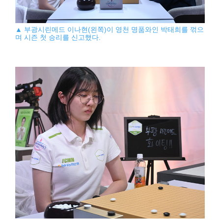
▲ 부광시린메드 이나현(왼쪽)이 영천 명품와인 박태희를 꺾으
며 시즌 첫 승리를 신고했다.