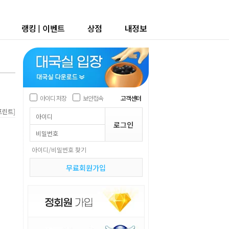
랭킹
|
이벤트
상점
내정보
아이디 저장
보안접속
고객센터
]
프린트
아이디/비밀번호 찾기
무료회원가입