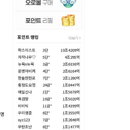
포인트 랭킹
더보기
팍스이스트
3단
10조4209억
자작나무♡
5단*
4조295억
뉴욕n뉴욕
3급*
2조6336억
운명아비켜
4단*
2조6164억
한솔현현로
7단*
2조1280억
충청도요정
24급*
1조8447억
매일신나
1단*
1조5678억
목검향
10급*
1조5020억
비비빅
11급*
1조4399억
우리영준
6단*
1조3550억
2명
xyz123
7급*
1조2846억
무탄초난
6단*
1조1477억