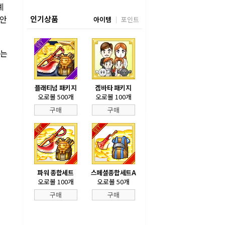
계
 안
인기상품
아이템
포인트
있는
플래티넘 패키지
겜바타 패키지
오로볼 500개
오로볼 100개
구매
구매
파워 종합세트
스페셜종합세트A
오로볼 100개
오로볼 50개
구매
구매