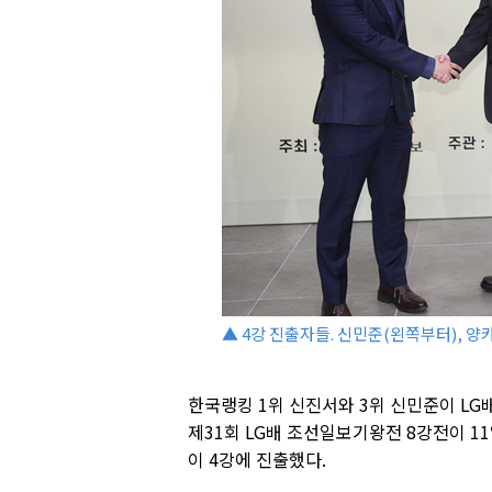
▲ 4강 진출자들. 신민준(왼쪽부터), 양
한국랭킹 1위 신진서와 3위 신민준이 LG배
제31회 LG배 조선일보기왕전 8강전이 1
이 4강에 진출했다.