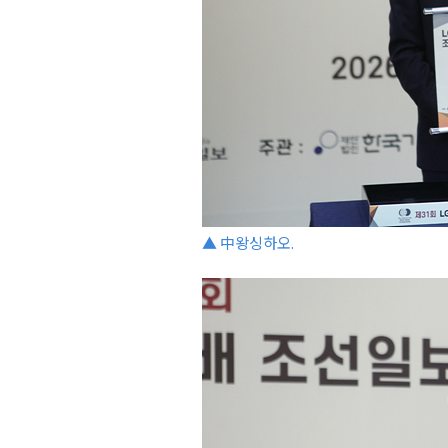
▲ 中왕싱하오.