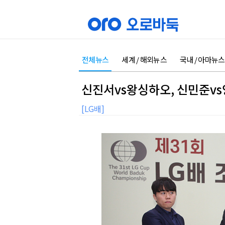
전체뉴스
세계 / 해외뉴스
국내 / 아마뉴스
신진서vs왕싱하오, 신민준vs
[LG배]