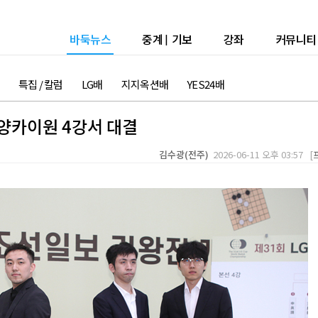
바둑뉴스
중계
|
기보
강좌
커뮤니티
특집 / 칼럼
LG배
지지옥션배
YES24배
양카이원 4강서 대결
김수광(전주)
2026-06-11 오후 03:57 [