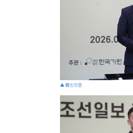
▲ 韓신민준.