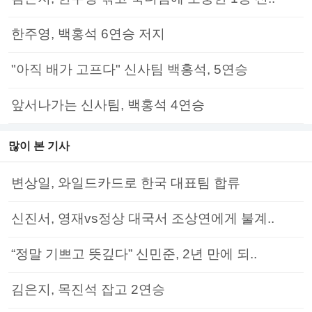
한주영, 백홍석 6연승 저지
"아직 배가 고프다" 신사팀 백홍석, 5연승
앞서나가는 신사팀, 백홍석 4연승
많이 본 기사
변상일, 와일드카드로 한국 대표팀 합류
신진서, 영재vs정상 대국서 조상연에게 불계..
“정말 기쁘고 뜻깊다” 신민준, 2년 만에 되..
김은지, 목진석 잡고 2연승