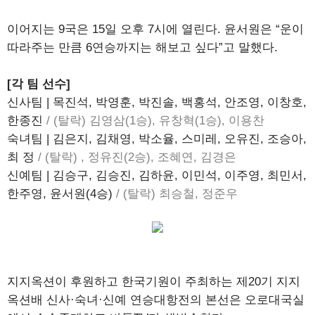
이어지는 9국은 15일 오후 7시에 열린다. 윤서원은 “운이
따라주는 만큼 6연승까지는 해보고 싶다”고 말했다.
[각 팀 선수]
신사팀 | 목진석, 박영훈, 박진솔, 백홍석, 안조영, 이창호,
한종진
/ (탈락) 김영삼(1승), 유창혁(1승), 이용찬
숙녀팀 | 김은지, 김채영, 박소율, 스미레, 오유진, 조승아,
최 정
/ (탈락) , 정유진(2승), 조혜연, 김경은
신예팀 | 김승구, 김승진, 김하윤, 이민석, 이주영, 최민서,
한주영, 윤서원(4승)
/ (탈락) 최승철, 정준우
지지옥션이 후원하고 한국기원이 주최하는 제20기 지지
옥션배 신사·숙녀·신예 연승대항전의 본선은 오로대국실