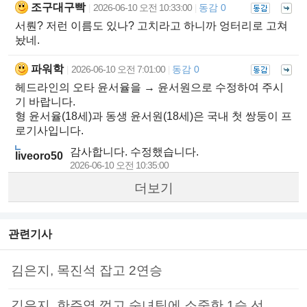
조구대구빡
2026-06-10 오전 10:33:00
동감 0
|
|
서뤈? 저런 이름도 있나? 고치라고 하니까 엉터리로 고쳐
놨네.
파워학
2026-06-10 오전 7:01:00
동감 0
|
|
헤드라인의 오타 윤서율을 → 윤서원으로 수정하여 주시
기 바랍니다.
형 윤서율(18세)과 동생 윤서원(18세)은 국내 첫 쌍둥이 프
로기사입니다.
감사합니다. 수정했습니다.
liveoro50
2026-06-10 오전 10:35:00
더보기
관련기사
김은지, 목진석 잡고 2연승
김은지, 한주영 꺾고 숙녀팀에 소중한 1승 선..