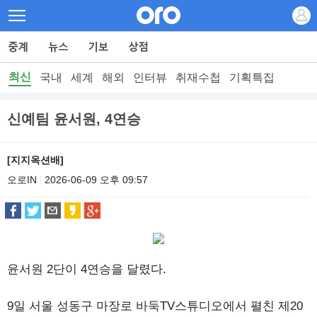
최신
국내
세계
해외
인터뷰
취재수첩
기획특집
신예팀 윤서원, 4연승
[지지옥션배]
오로IN
2026-06-09 오후 09:57
|
윤서원 2단이 4연승을 달렸다.
9일 서울 성동구 마장로 바둑TV스튜디오에서 펼친 제20