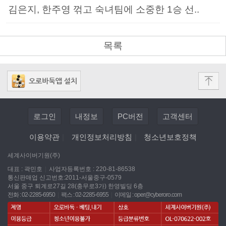
김은지, 한주영 꺾고 숙녀팀에 소중한 1승 선..
목록
로그인
내정보
PC버전
고객센터
이용약관
|
개인정보처리방침
|
청소년보호정책
세계사이버기원(주)
대표 : 곽민호
|
사업자등록번호 : 220-81-86538
통신판매업 신고번호:2011-서울중구-0579
서울 중구 퇴계로27길 28(충무로3가) 한영빌딩 6층
전화 : 02-2285-6950
|
팩스 : 02-2285-6955
|
이메일 :
oper@cyberoro.com