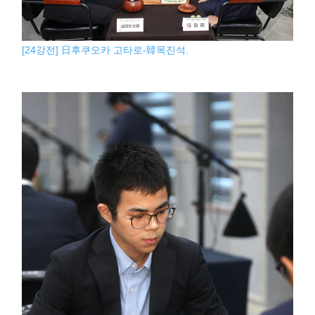
[24강전] 日후쿠오카 고타로-韓목진석.