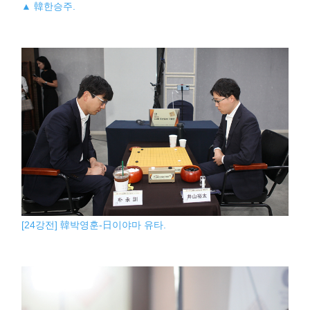
▲ 韓한승주.
[24강전] 韓박영훈-日이야마 유타.