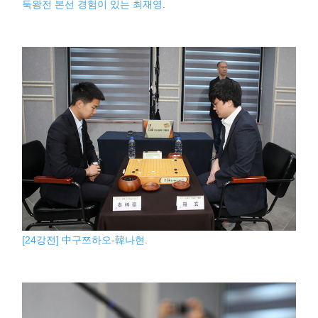
둑왕전 본선 경험이 있는 최재영.
[24강전] 中구쯔하오-韓나현.