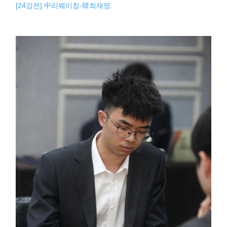
[24강전] 中리웨이칭-韓최재영.