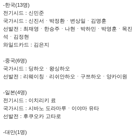
-한국(13명)
전기시드 : 신민준
국가시드 : 신진서ㆍ박정환ㆍ변상일ㆍ김명훈
선발전 : 최재영ㆍ한승주ㆍ나현ㆍ박하민ㆍ박영훈ㆍ목진
석ㆍ김정현
와일드카드 : 김은지
-중국(6명)
국가시드 : 딩하오ㆍ왕싱하오
선발전 : 리웨이칭ㆍ리쉬안하오ㆍ구쯔하오ㆍ양카이원
-일본(4명)
전기시드 : 이치리키 료
국가시드 : 시바노 도라마루ㆍ이야마 유타
선발전 : 후쿠오카 고타로
-대만(1명)