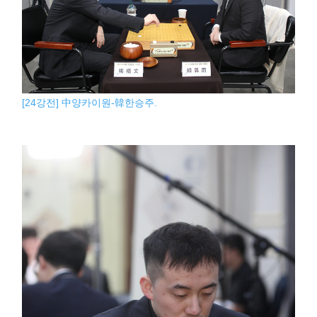
[24강전] 中양카이원-韓한승주.