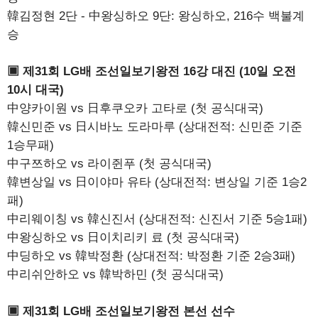
韓김정현 2단 - 中왕싱하오 9단: 왕싱하오, 216수 백불계
승
▣ 제31회 LG배 조선일보기왕전 16강 대진 (10일 오전
10시 대국)
中양카이원 vs 日후쿠오카 고타로 (첫 공식대국)
韓신민준 vs 日시바노 도라마루 (상대전적: 신민준 기준
1승무패)
中구쯔하오 vs 라이쥔푸 (첫 공식대국)
韓변상일 vs 日이야마 유타 (상대전적: 변상일 기준 1승2
패)
中리웨이칭 vs 韓신진서 (상대전적: 신진서 기준 5승1패)
中왕싱하오 vs 日이치리키 료 (첫 공식대국)
中딩하오 vs 韓박정환 (상대전적: 박정환 기준 2승3패)
中리쉬안하오 vs 韓박하민 (첫 공식대국)
▣ 제31회 LG배 조선일보기왕전 본선 선수