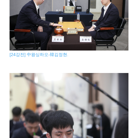
[24강전] 中왕싱하오-韓김정현.