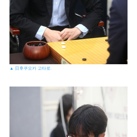
▲ 日후쿠오카 고타로.