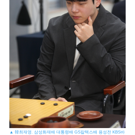
▲ 韓최재영. 삼성화재배 대통령배 GS칼텍스배 용성전 KBS바