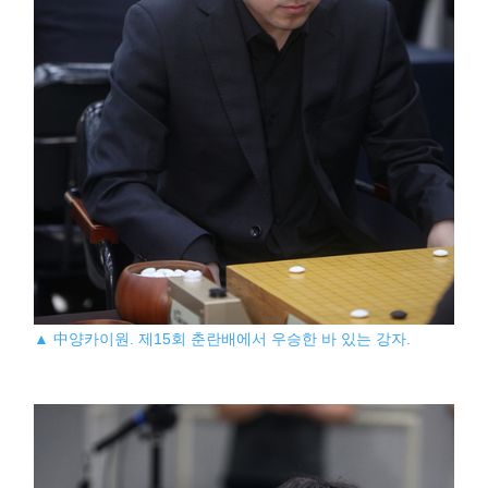
▲ 中양카이원. 제15회 춘란배에서 우승한 바 있는 강자.