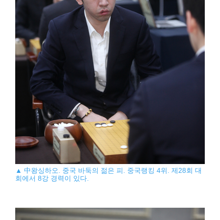
▲ 中왕싱하오. 중국 바둑의 젊은 피. 중국랭킹 4위. 제28회 대
회에서 8강 경력이 있다.