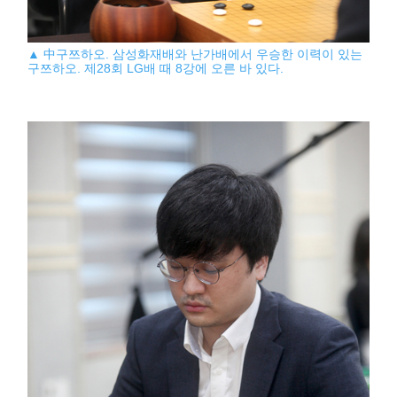
▲ 中구쯔하오. 삼성화재배와 난가배에서 우승한 이력이 있는
구쯔하오. 제28회 LG배 때 8강에 오른 바 있다.