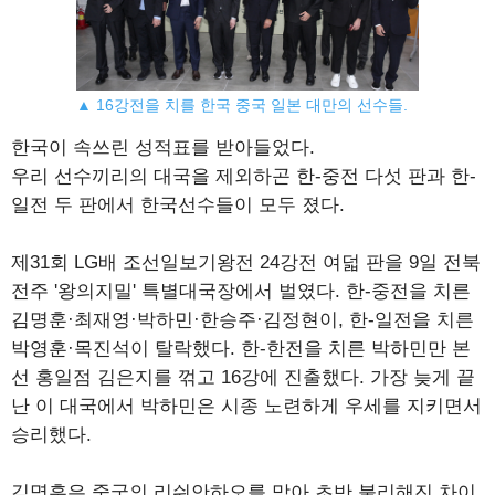
▲ 16강전을 치를 한국 중국 일본 대만의 선수들.
한국이 속쓰린 성적표를 받아들었다.
우리 선수끼리의 대국을 제외하곤 한-중전 다섯 판과 한-
일전 두 판에서 한국선수들이 모두 졌다.
제31회 LG배 조선일보기왕전 24강전 여덟 판을 9일 전북
전주 '왕의지밀' 특별대국장에서 벌였다. 한-중전을 치른
김명훈·최재영·박하민·한승주·김정현이, 한-일전을 치른
박영훈·목진석이 탈락했다. 한-한전을 치른 박하민만 본
선 홍일점 김은지를 꺾고 16강에 진출했다. 가장 늦게 끝
난 이 대국에서 박하민은 시종 노련하게 우세를 지키면서
승리했다.
김명훈은 중국의 리쉬안하오를 맞아 초반 불리해진 차이