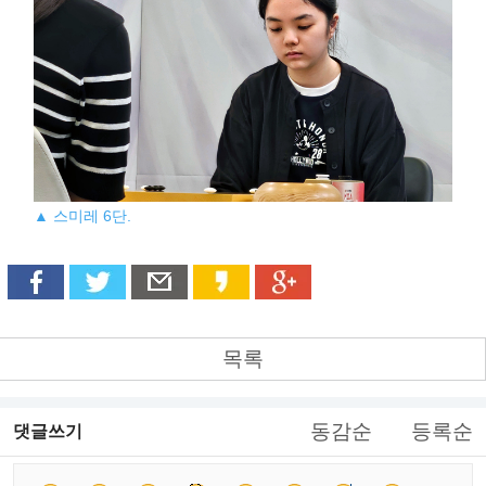
▲ 스미레 6단.
목록
동감순
등록순
댓글쓰기