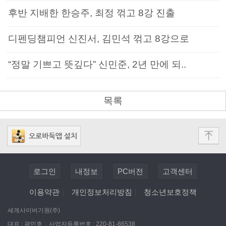
후반 지배한 한승주, 최정 꺾고 8강 진출
디펜딩챔피언 신진서, 김민석 꺾고 8강으로
“정말 기쁘고 뜻깊다” 신민준, 2년 만에 되..
목록
로그인
내정보
PC버전
고객센터
이용약관
|
개인정보처리방침
|
청소년보호정책
세계사이버기원(주)
대표 : 곽민호
|
사업자등록번호 : 220-81-86538