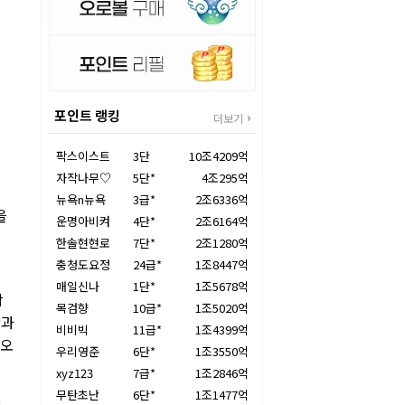
포인트 랭킹
더보기
팍스이스트
3단
10조4209억
자작나무♡
5단*
4조295억
뉴욕n뉴욕
3급*
2조6336억
을
운명아비켜
4단*
2조6164억
한솔현현로
7단*
2조1280억
충청도요정
24급*
1조8447억
매일신나
1단*
1조5678억
곽
목검향
10급*
1조5020억
장과
비비빅
11급*
1조4399억
 오
우리영준
6단*
1조3550억
xyz123
7급*
1조2846억
무탄초난
6단*
1조1477억