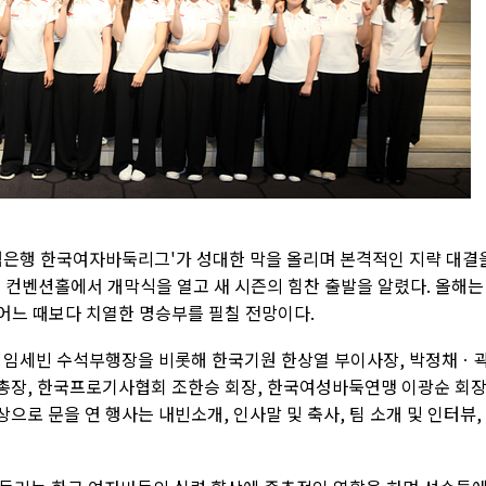
농협은행 한국여자바둑리그'가 성대한 막을 올리며 본격적인 지략 대결
텔 컨벤션홀에서 개막식을 열고 새 시즌의 힘찬 출발을 알렸다. 올해는
 어느 때보다 치열한 명승부를 필칠 전망이다.
 임세빈 수석부행장을 비롯해 한국기원 한상열 부이사장, 박정채ㆍ
총장, 한국프로기사협회 조한승 회장, 한국여성바둑연맹 이광순 회
상으로 문을 연 행사는 내빈소개, 인사말 및 축사, 팀 소개 및 인터뷰,