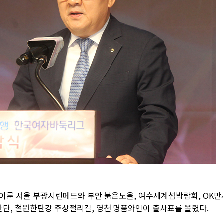
이룬 서울 부광시린메드와 부안 붉은노을, 여수세계섬박람회, OK만
시티산단, 철원한탄강 주상절리길, 영천 명품와인이 출사표를 올렸다.