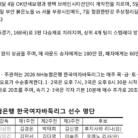
내달 4일 OK만세보령과 평택 브레인시티산단이 개막전을 치르며, 5
 6일 부안 붉은노을 vs 서울 부광시린메드, 7일 철원한탄강 주상절리길
다
6경기, 168국)로 3판 다승제로 치러지며, 상위 4개 팀이 스텝래더 
 원의 상금을 주며, 매 라운드 승자에게는 180만 원, 패자에게는 60
주관하는 2026 NH농협은행 한국여자바둑리그는 매주 목·금·토
가 수순중계한다. 1·2국은 오후 7시, 3국은 오후 8시 30분 시
가로 20초를 주며, 속기 2·3국은 각자 기본 10분에 매수 추가로 20