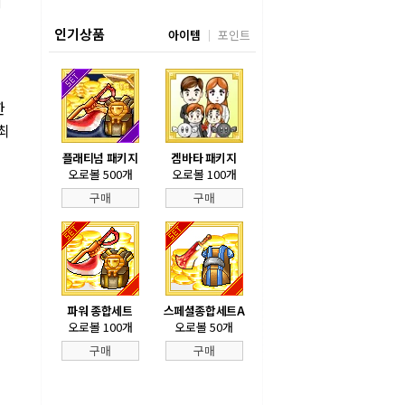
에
인기상품
아이템
포인트
한
최
플래티넘 패키지
겜바타 패키지
오로볼 500개
오로볼 100개
구매
구매
파워 종합세트
스페셜종합세트A
오로볼 100개
오로볼 50개
구매
구매