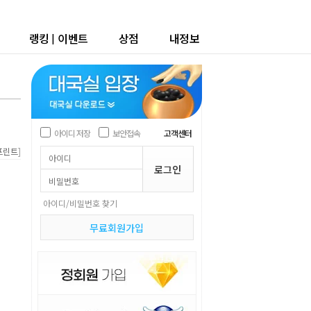
랭킹
|
이벤트
상점
내정보
아이디 저장
보안접속
고객센터
]
프린트
아이디/비밀번호 찾기
무료회원가입