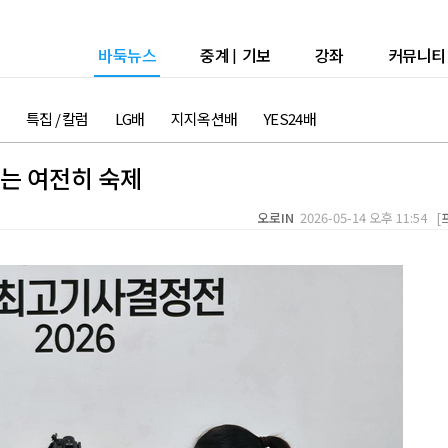
바둑뉴스
중계
|
기보
강좌
커뮤니티
특집 / 칼럼
LG배
지지옥션배
YES24배
는 여전히 숙제
오로IN
2026-05-14 오후 11:54 [