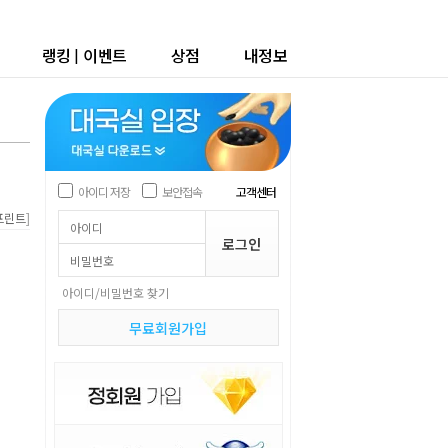
랭킹
|
이벤트
상점
내정보
아이디 저장
보안접속
고객센터
]
프린트
아이디/비밀번호 찾기
무료회원가입