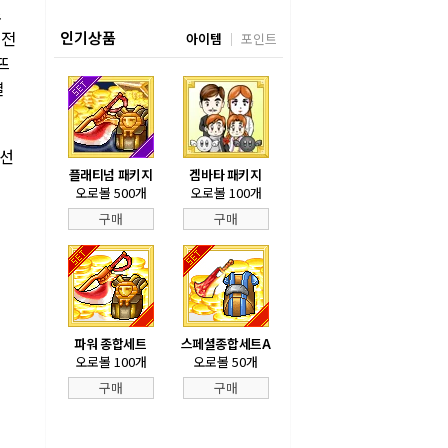
초
역전
인기상품
아이템
포인트
뜨
열
 선
플래티넘 패키지
겜바타 패키지
오로볼 500개
오로볼 100개
구매
구매
파워 종합세트
스페셜종합세트A
오로볼 100개
오로볼 50개
구매
구매