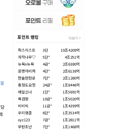
포인트 랭킹
더보기
팍스이스트
3단
10조4209억
자작나무♡
5단*
4조251억
뉴욕n뉴욕
4급*
2조6380억
운명아비켜
4단*
2조6138억
한솔현현로
7단*
2조1280억
 불
충청도요정
24급*
1조8446억
매일신나
1단*
1조5691억
목검향
10급*
1조5020억
비비빅
11급*
1조4399억
상당
우리영준
6단*
1조3534억
레
xyz123
7급*
1조2811억
무탄초난
7단*
1조1468억