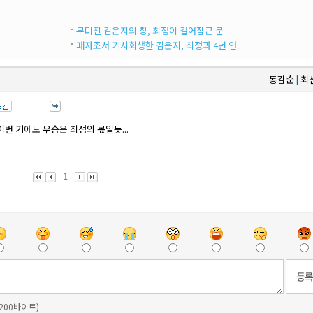
무뎌진 김은지의 창, 최정이 걸어잠근 문
패자조서 기사회생한 김은지, 최정과 4년 연..
동감순
최
|
이번 기에도 우승은 최정의 몫일듯...
1
 200바이트)