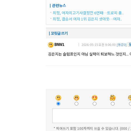
┃관련뉴스
최정, 여자최고기사결정전 6연패…트로피 품..
최정, 결승서 여자 1위 김은지 셧아웃…여자..
┃꼬릿글 쓰기
BNW1
｜ 2026-05-15 오전 9:06:00
[동감0]
김은지는 슬럼프인지 아님 실력이 퇴보하느 것인지... 
* 띄어쓰기 포함 100자까지 쓰실 수 있습니다. (000 /