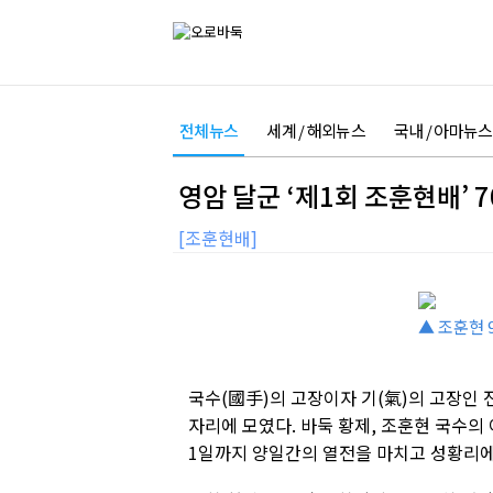
전체뉴스
세계 / 해외뉴스
국내 / 아마뉴스
영암 달군 ‘제1회 조훈현배’ 7
[조훈현배]
▲ 조훈현 
국수(國手)의 고장이자 기(氣)의 고장인 
자리에 모였다. 바둑 황제, 조훈현 국수의 
1일까지 양일간의 열전을 마치고 성황리에