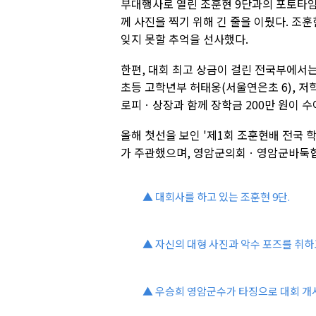
부대행사로 열린 조훈현 9단과의 포토타임
께 사진을 찍기 위해 긴 줄을 이뤘다. 조
잊지 못할 추억을 선사했다.
한편, 대회 최고 상금이 걸린 전국부에서는
초등 고학년부 허태웅(서울연은초 6), 저
로피ㆍ상장과 함께 장학금 200만 원이 
올해 첫선을 보인 '제1회 조훈현배 전
가 주관했으며, 영암군의회ㆍ영암군바둑
▲ 대회사를 하고 있는 조훈현 9단.
▲ 자신의 대형 사진과 악수 포즈를 취하고
▲ 우승희 영암군수가 타징으로 대회 개