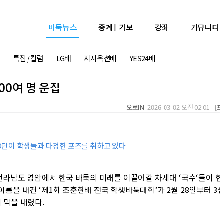
바둑뉴스
중계
|
기보
강좌
커뮤니티
특집 / 칼럼
LG배
지지옥션배
YES24배
00여 명 운집
오로IN
2026-03-02 오전 02:01 [
9단이 학생들과 다정한 포즈를 취하고 있다
전라남도 영암에서 한국 바둑의 미래를 이끌어갈 차세대 ‘국수‘들이 
이름을 내건 ‘제1회 조훈현배 전국 학생바둑대회’가 2월 28일부터 3
 막을 내렸다.