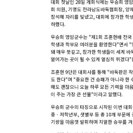
대회 첫날인 28일 개회식에는 우승희 영
회 의원, 기명도 전라남도바둑협회장, 양
참석해 자리를 빛냈고, 대회에 참가한 학생과
하했다.
우승희 영암군수는 "제1회 조훈현배 전국 
학생과 학부모 여러분을 환영한다"면서 "
돼 매우 뜻깊고, 참가한 학생들이 세계 바
열어가는 곳이 될 수 있게 열심히 뛰겠다"
조훈현 9단은 대회사를 통해 "바둑판은 작
도 한다"며 "중요한 건 승패가 아니라 한 
해도 괜찮으니 오늘 하루 모든 기력을 마
이 주는 가장 큰 선물"이라고 말했다.
우승희 군수의 타징으로 시작된 이번 대회
중ㆍ저학년부, 샛별부 등 총 10개 부문에
기량을 마음껏 발휘하며 치열한 승부를 겨