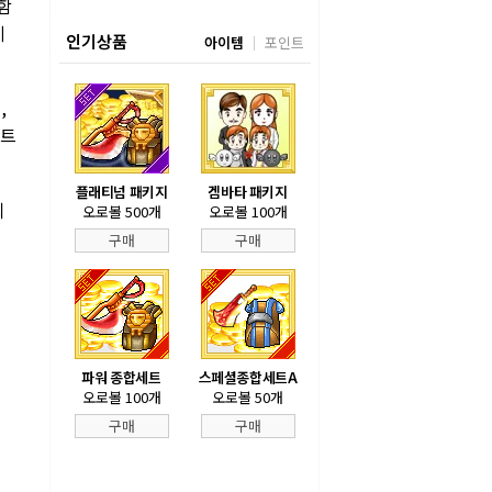
함
게
인기상품
아이템
포인트
,
 트
플래티넘 패키지
겜바타 패키지
회
오로볼 500개
오로볼 100개
구매
구매
파워 종합세트
스페셜종합세트A
오로볼 100개
오로볼 50개
구매
구매