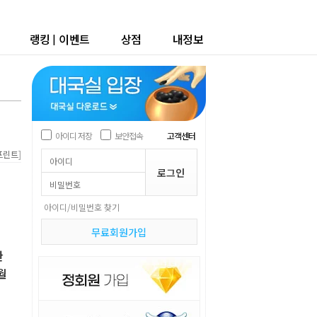
랭킹
|
이벤트
상점
내정보
아이디 저장
보안접속
고객센터
]
프린트
아이디/비밀번호 찾기
무료회원가입
한
월