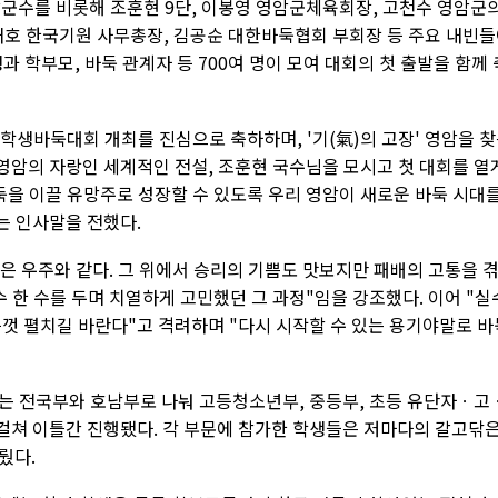
암군수를 비롯해 조훈현 9단, 이봉영 영암군체육회장, 고천수 영암군
재호 한국기원 사무총장, 김공순 대한바둑협회 부회장 등 주요 내빈
 학부모, 바둑 관계자 등 700여 명이 모여 대회의 첫 출발을 함께 
학생바둑대회 개최를 진심으로 축하하며, '기(氣)의 고장' 영암을 
영암의 자랑인 세계적인 전설, 조훈현 국수님을 모시고 첫 대회를 열
둑을 이끌 유망주로 성장할 수 있도록 우리 영암이 새로운 바둑 시대
는 인사말을 전했다.
은 우주와 같다. 그 위에서 승리의 기쁨도 맛보지만 패배의 고통을 
수 한 수를 두며 치열하게 고민했던 그 과정"임을 강조했다. 이어 "실
음껏 펼치길 바란다"고 격려하며 "다시 시작할 수 있는 용기야말로 바
는 전국부와 호남부로 나눠 고등청소년부, 중등부, 초등 유단자ㆍ고
 걸쳐 이틀간 진행됐다. 각 부문에 참가한 학생들은 저마다의 갈고닦
뤘다.