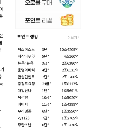
의
들이
축
찾은
포인트 랭킹
더보기
게
를
팍스이스트
3단
10조4209억
자작나무♡
5단*
4조260억
뉴욕n뉴욕
3급*
2조6380억
겪기
운명아비켜
4단*
2조6131억
수
한솔현현로
7단*
2조1280억
둑
충청도요정
24급*
1조8447억
매일신나
1단*
1조5691억
목검향
10급*
1조5020억
ㆍ
비비빅
11급*
1조4399억
은
우리영준
6단*
1조3550억
xyz123
7급*
1조2765억
무탄초난
6단*
1조1478억