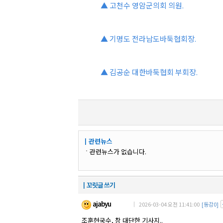
▲ 고천수 영암군의회 의원.
▲ 기명도 전라남도바둑협회장.
▲ 김공순 대한바둑협회 부회장.
┃관련뉴스
관련뉴스가 없습니다.
┃꼬릿글 쓰기
ajabyu
｜ 2026-03-04 오전 11:41:00
[동감0]
조훈현국수, 참 대단한 기사지..