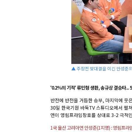
▲ 주장전 맞대결을 이긴 안성준의
'0.2%의 기적' 류민형 생환, 송규상 결승타...
반전에 반전을 거듭한 승부, 마지막에 웃
30일 한국기원 바둑TV 스튜디오에서 펼쳐
연이 영림프라임창호를 상대로 3-2 극적
1국 울산 고려아연 안성준(1지명) : 영림프라