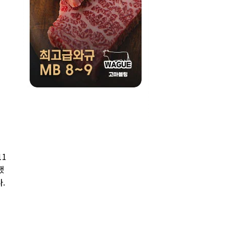
11
됐
.