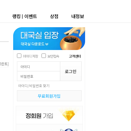
랭킹
|
이벤트
상점
내정보
아이디 저장
보안접속
고객센터
]
프린트
아이디/비밀번호 찾기
무료회원가입