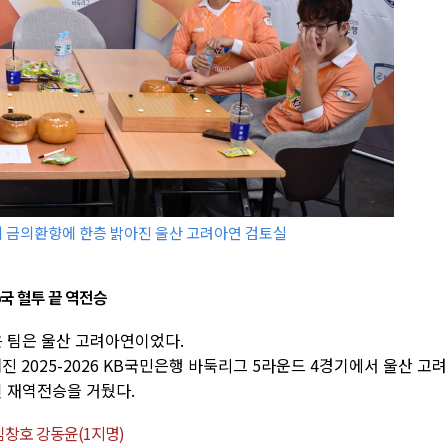
 금의환향에 한층 밝아진 울산 고려아연 검토실
 5국 혈투 끝 역전승
은 팀은 울산 고려아연이었다.
진 2025-2026 KB국민은행 바둑리그 5라운드 4경기에서 울산 고
인 재역전승을 거뒀다.
임창호 강동윤(1지명)