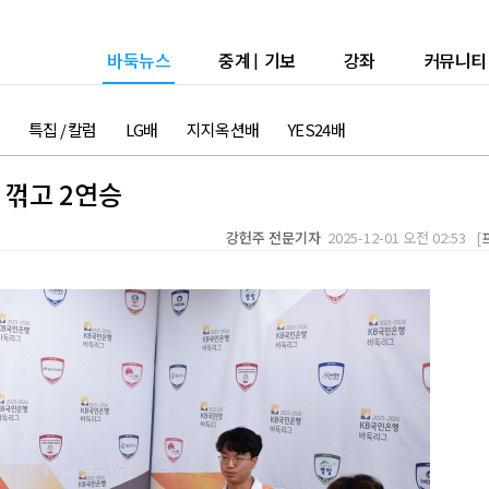
바둑뉴스
중계
|
기보
강좌
커뮤니티
특집 / 칼럼
LG배
지지옥션배
YES24배
 꺾고 2연승
강헌주 전문기자
2025-12-01 오전 02:53 [