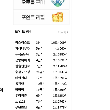
포인트 랭킹
더보기
팍스이스트
3단
10조4209억
자작나무♡
5단*
4조260억
뉴욕n뉴욕
3급*
2조6380억
운명아비켜
4단*
2조6131억
한솔현현로
7단*
2조1280억
충청도요정
24급*
1조8447억
매일신나
1단*
1조5691억
목검향
10급*
1조5020억
려아
비비빅
11급*
1조4399억
우리영준
6단*
1조3550억
xyz123
7급*
1조2765억
무탄초난
6단*
1조1478억