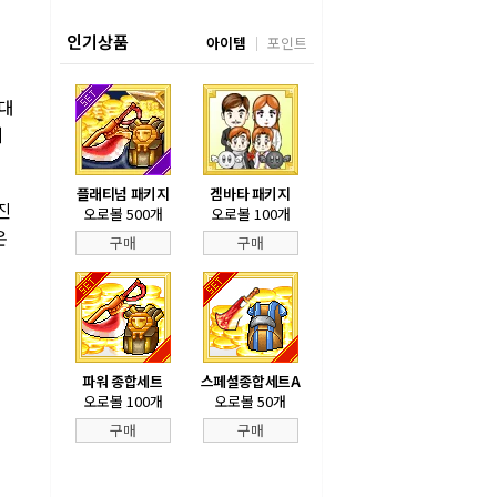
인기상품
아이템
포인트
 대
지
플래티넘 패키지
겜바타 패키지
진
오로볼 500개
오로볼 100개
온
구매
구매
파워 종합세트
스페셜종합세트A
오로볼 100개
오로볼 50개
구매
구매