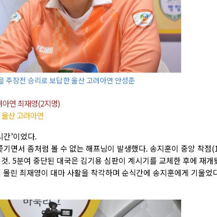
을 주장전 승리로 보답한 울산 고려아연 안성준
려아연 최재영(2지명)
1 울산 고려아연
시간’이었다.
쫓기면서 좀처럼 볼 수 없는 해프닝이 발생했다. 송지훈이 중앙 착점(
 것. 5분여 중단된 대국은 김기용 심판이 계시기를 교체한 후에 재개
에 몰린 최재영이 대마 사활을 착각하며 순식간에 송지훈에게 기울었다