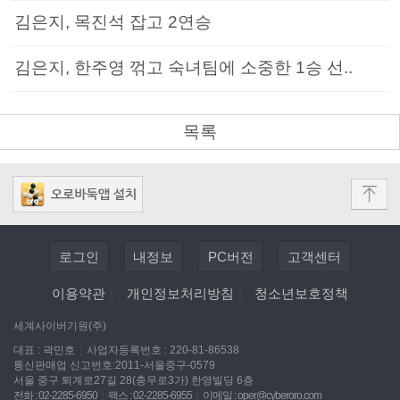
김은지, 목진석 잡고 2연승
김은지, 한주영 꺾고 숙녀팀에 소중한 1승 선..
목록
로그인
내정보
PC버전
고객센터
이용약관
|
개인정보처리방침
|
청소년보호정책
세계사이버기원(주)
대표 : 곽민호
|
사업자등록번호 : 220-81-86538
통신판매업 신고번호:2011-서울중구-0579
서울 중구 퇴계로27길 28(충무로3가) 한영빌딩 6층
전화 : 02-2285-6950
|
팩스 : 02-2285-6955
|
이메일 :
oper@cyberoro.com