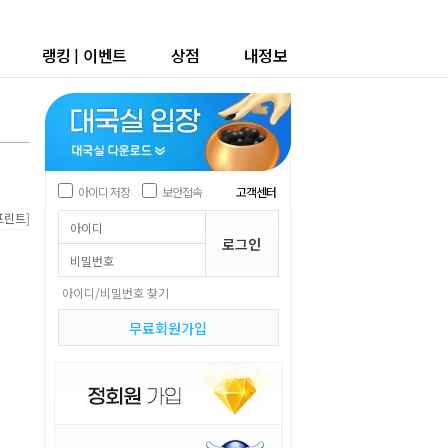
랭킹
|
이벤트
상점
내정보
아이디 저장
보안접속
고객센터
]
프린트
아이디/비밀번호 찾기
무료회원가입