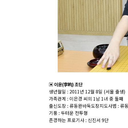
▣ 이윤(李昀) 초단
생년월일 : 2011년 12월 8일 (서울 출생)
가족관계 : 이은경 씨의 1남 1녀 중 둘째
출신도장 : 류동완바둑도장지도사범 : 류
기풍 : 두터운 전투형
존경하는 프로기사 : 신진서 9단​