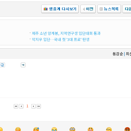
제주 소년 양계봉, 지역연구생 입단대회 통과
악지우 입단…국내 첫 '3대 프로' 탄생
동감순
최
|
1