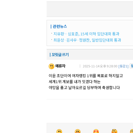
┃관련뉴스
지유환ㆍ심효준, 15세 이하 입단대회 통과
최윤상·김사우·정원찬, 일반입단대회 통과
┃꼬릿글 쓰기
예류자
｜ 2025-11-14 오후 9:28:00
[동감1]
이윤 초단이여 여자랭킹 1위를 목표로 하지말고
세계1위 계보를 내가 잇겠다 하는
야망을 품고 날아오르길 당부하며 축원합니다