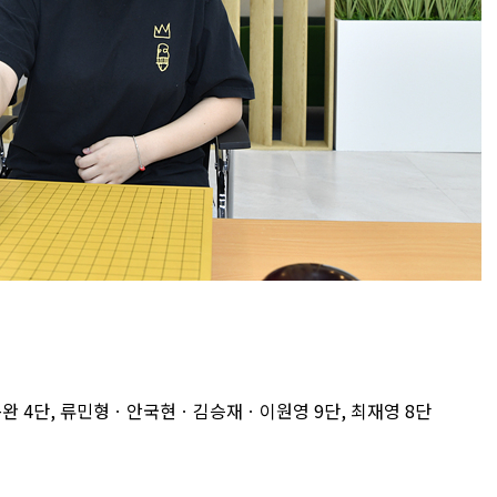
동완 4단, 류민형ㆍ안국현ㆍ김승재ㆍ이원영 9단, 최재영 8단