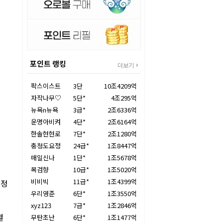
포인트 랭킹
더보기
팍스이스트
3단
10조4209억
자작나무♡
5단*
4조295억
뉴욕n뉴욕
3급*
2조6336억
운명아비켜
4단*
2조6164억
한솔현현로
7단*
2조1280억
충청도요정
24급*
1조8447억
매일신나
1단*
1조5678억
목검향
10급*
1조5020억
비비빅
11급*
1조4399억
확정
우리영준
6단*
1조3550억
xyz123
7급*
1조2846억
결
무탄초난
6단*
1조1477억