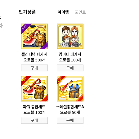
인기상품
아이템
포인트
후
차
플래티넘 패키지
겜바타 패키지
오로볼 500개
오로볼 100개
구매
구매
파워 종합세트
스페셜종합세트A
오로볼 100개
오로볼 50개
구매
구매