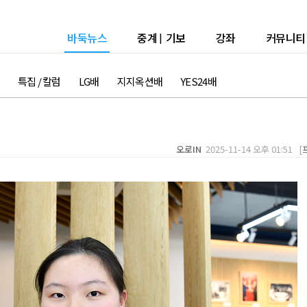
바둑뉴스
중계
|
기보
강좌
커뮤니티
특집 / 칼럼
LG배
지지옥션배
YES24배
오로IN
2025-11-14 오후 01:51 [