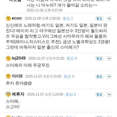
나는 니 마누라? 개가 물어갈 소리는~~
2025-11-08 오후 4:57:00
econ
2025-11-08 오후 2:30:00
동감 2
|
|
신신애의 노래처럼-여기도 일본, 저기도 일본, 일본이 판
친다! 메이저 리그 야구에선 일본선수 3인방이 월드씨리
즈 우승을 합작했고,V리그에선 시마무라가 페퍼 돌풍의
주역(레이나,자스티스도 주전), 금년 노벨과학상도 2관왕!
그런데 바둑마저 일본 출신의 스미레가?
lsj2049
2025-11-07 오전 6:31:00
동감 0
|
|
스미레의 미래 무궁무진
아이8
2025-11-07 오전 5:15:00
동감 0
|
|
추카 츄캬@@
예류자
2025-11-07 오전 1:24:00
동감 2
|
|
스미레,
스고이!