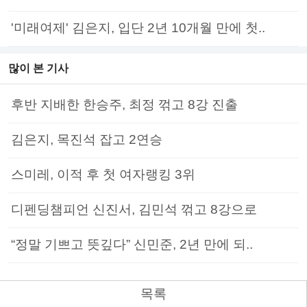
'미래여제' 김은지, 입단 2년 10개월 만에 첫..
많이 본 기사
후반 지배한 한승주, 최정 꺾고 8강 진출
김은지, 목진석 잡고 2연승
스미레, 이적 후 첫 여자랭킹 3위
디펜딩챔피언 신진서, 김민석 꺾고 8강으로
“정말 기쁘고 뜻깊다” 신민준, 2년 만에 되..
목록