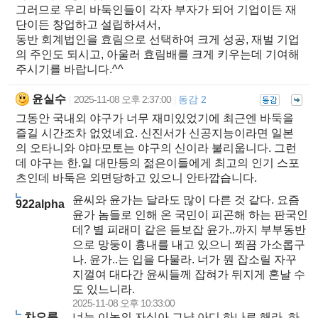
그러므로 우리 바둑인들이 각자 부자가 되어 기업이든 재
단이든 창업하고 설립하셔서,
동반 회계법인을 효림으로 선택하여 크게 성공, 재벌 기업
의 주인도 되시고, 아울러 효림배를 크게 키우는데 기여해
주시기를 바랍니다.^^
윤실수
2025-11-08 오후 2:37:00
동감 2
|
|
그동안 국내외 야구가 너무 재미있었기에 최근엔 바둑을
즐길 시간조차 없었네요. 신진서가 신공지능이라면 일본
의 오타니와 야마모토는 야구의 신이라 불리웁니다. 그런
데 야구는 한.일 대만등의 젊은이들에게 최고의 인기 스포
츠인데 바둑은 외면당하고 있으니 안타깝습니다.
윤씨와 윤가는 달라도 많이 다른 것 같다. 요즘
922alpha
윤가 놈들로 인해 온 국민이 피곤해 하는 판국인
데? 별 피래미 같은 듣보잡 윤가..까지 부부동반
으로 망둥이 흉내를 내고 있으니 쬐끔 가소롭구
나. 윤가..는 입을 다물라. 너가 뭔 잡소릴 자꾸
지껄여 대다간 윤씨들께 잡혀가 뒤지게 혼날 수
도 있느니라.
2025-11-08 오후 10:33:00
차오름
너는 이놈의 자식아 그냥 아디 하나로 해라. 하