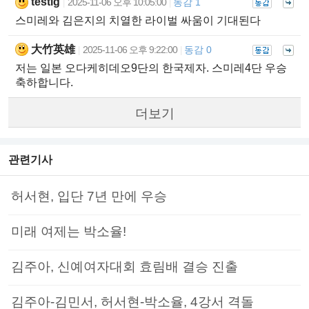
testig
2025-11-06 오후 10:05:00
동감 1
|
|
스미레와 김은지의 치열한 라이벌 싸움이 기대된다
大竹英雄
2025-11-06 오후 9:22:00
동감 0
|
|
저는 일본 오다케히데오9단의 한국제자. 스미레4단 우승
축하합니다.
더보기
관련기사
허서현, 입단 7년 만에 우승
미래 여제는 박소율!
김주아, 신예여자대회 효림배 결승 진출
김주아-김민서, 허서현-박소율, 4강서 격돌