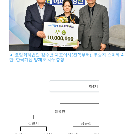
▲ 효림회계법인 김수년 대표이사(왼쪽부터), 우승자 스미레 4
단. 한국기원 양재호 사무총장.