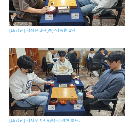
[16강전] 김상윤 3단(승)-양종찬 2단.
[16강전] 김사우 아마(승)-강경현 초단.