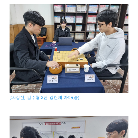
[16강전] 김주형 2단-강현재 아마(승).