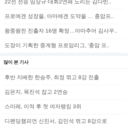
22전 전승 임상규·대회2연패 노리는 김다빈..
프로에겐 성장을, 아마에겐 도약을 … 충암프..
왕중왕전 진출자 16명 확정…아마추어 김사우..
도장이 기획한 중계형 프로암리그, ‘충암 프..
많이 본 기사
후반 지배한 한승주, 최정 꺾고 8강 진출
김은지, 목진석 잡고 2연승
스미레, 이적 후 첫 여자랭킹 3위
디펜딩챔피언 신진서, 김민석 꺾고 8강으로