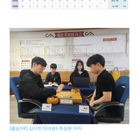
[결승3국] 김다빈 5단(승)-최상윤 아마.