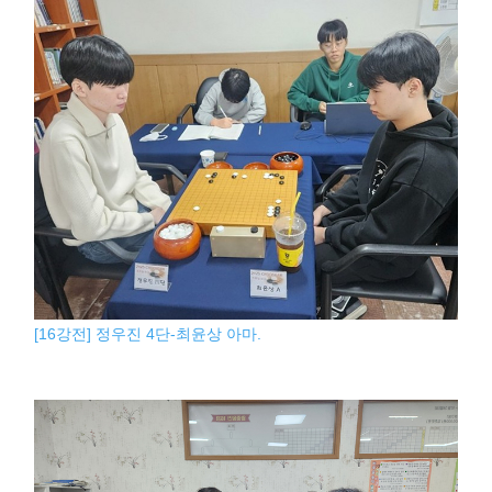
[16강전] 정우진 4단-최윤상 아마.