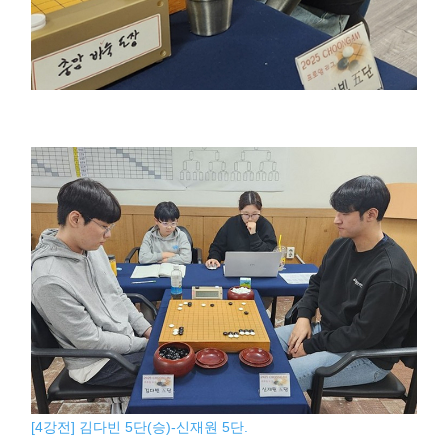
[4강전] 김다빈 5단(승)-신재원 5단.