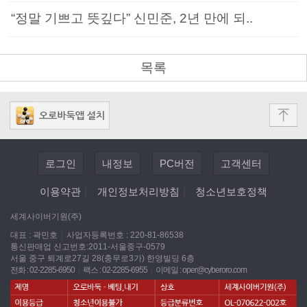
“정말 기쁘고 뜻깊다” 신민준, 2년 만에 되..
목록
로그인
내정보
PC버전
고객센터
이용약관
|
개인정보처리방침
|
청소년보호정책
세계사이버기원(주)
대표 : 곽민호
|
사업자등록번호 : 220-81-86538
통신판매업 신고번호:2011-서울중구-0579
서울 중구 퇴계로27길 28(충무로3가) 한영빌딩 6층
전화 : 02-2285-6950
|
팩스 : 02-2285-6955
|
이메일 :
oper@cyberoro.com