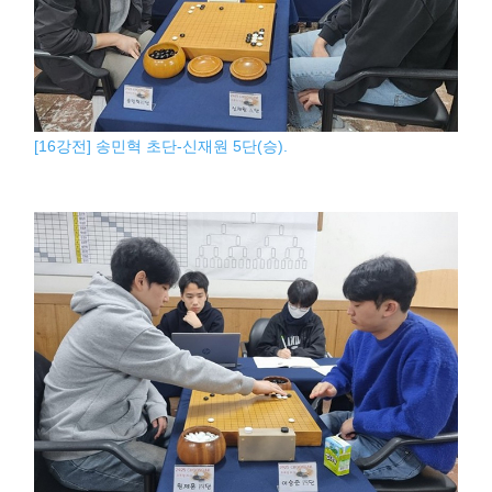
[16강전] 송민혁 초단-신재원 5단(승).