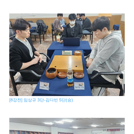
[8강전] 임상규 3단-김다빈 5단(승).