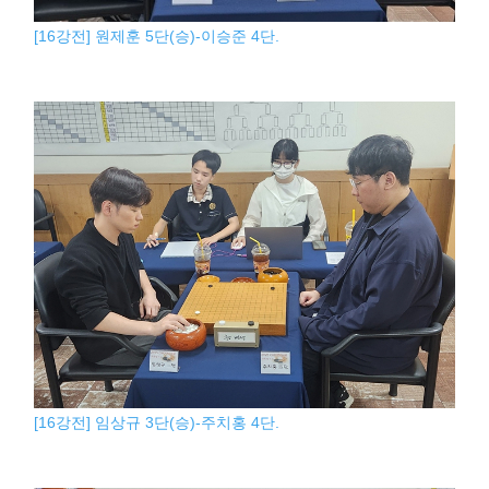
[16강전] 원제훈 5단(승)-이승준 4단.
[16강전] 임상규 3단(승)-주치홍 4단.