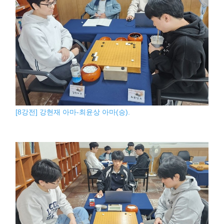
[8강전] 강현재 아마-최윤상 아마(승).