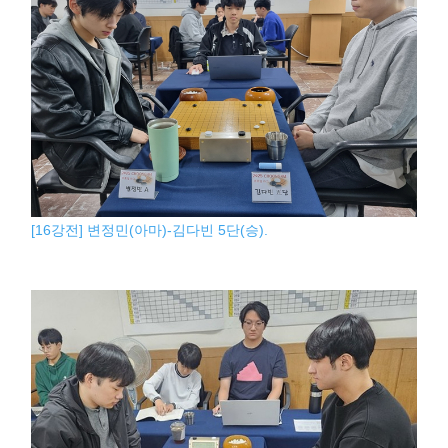
[16강전] 변정민(아마)-김다빈 5단(승).