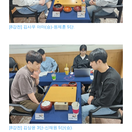
[8강전] 김사우 아마(승)-원제훈 5단.
[8강전] 김상윤 3단-신재원 5단(승).