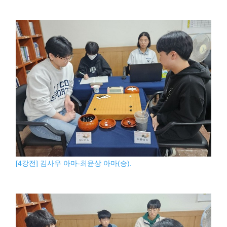
[4강전] 김사우 아마-최윤상 아마(승).