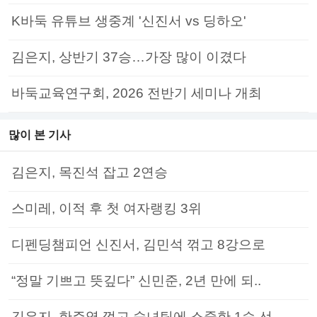
K바둑 유튜브 생중계 '신진서 vs 딩하오'
김은지, 상반기 37승…가장 많이 이겼다
바둑교육연구회, 2026 전반기 세미나 개최
많이 본 기사
김은지, 목진석 잡고 2연승
스미레, 이적 후 첫 여자랭킹 3위
디펜딩챔피언 신진서, 김민석 꺾고 8강으로
“정말 기쁘고 뜻깊다” 신민준, 2년 만에 되..
김은지, 한주영 꺾고 숙녀팀에 소중한 1승 선..