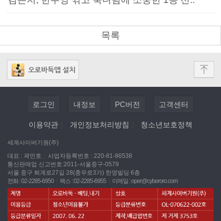
목록
로그인
내정보
PC버전
고객센터
이용약관
|
개인정보처리방침
|
청소년보호정책
세계사이버기원(주)
대표 : 곽민호
|
사업자등록번호 : 220-81-86538
통신판매업 신고번호:2011-서울중구-0579
서울 중구 퇴계로27길 28(충무로3가) 한영빌딩 6층
전화 : 02-2285-6950
|
팩스 : 02-2285-6955
|
이메일 :
oper@cyberoro.com