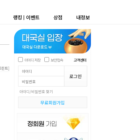
랭킹
|
이벤트
상점
내정보
아이디 저장
보안접속
고객센터
]
프린트
아이디/비밀번호 찾기
무료회원가입