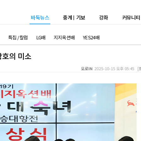
바둑뉴스
중계
|
기보
강좌
커뮤니티
특집 / 칼럼
LG배
지지옥션배
YES24배
창호의 미소
오로IN
2025-10-15 오후 05:45 [