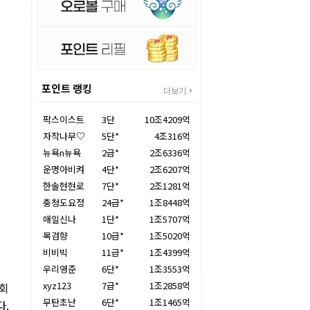
포인트 랭킹
더보기
팍스이스트
3단
10조4209억
자작나무♡
5단*
4조316억
뉴욕n뉴욕
2급*
2조6336억
운명아비켜
4단*
2조6207억
한솔현현로
7단*
2조1281억
충청도요정
24급*
1조8448억
매일신나
1단*
1조5707억
목검향
10급*
1조5020억
비비빅
11급*
1조4399억
우리영준
6단*
1조3553억
xyz123
7급*
1조2858억
협회
무탄초난
6단*
1조1465억
다.