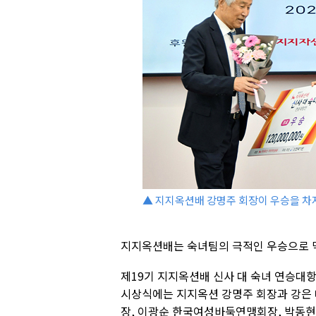
▲ 지지옥션배 강명주 회장이 우승을 차
지지옥션배는 숙녀팀의 극적인 우승으로 막
제19기 지지옥션배 신사 대 숙녀 연승대
시상식에는 지지옥션 강명주 회장과 강은 
장, 이광순 한국여성바둑연맹회장, 박동현