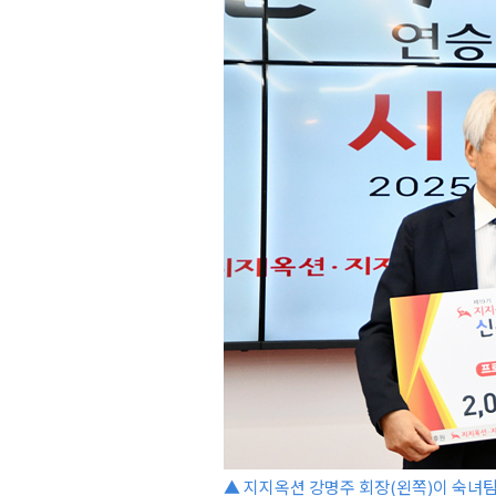
▲ 지지옥션 강명주 회장(왼쪽)이 숙녀