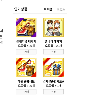
인기상품
아이템
포인트
게
숙녀
연
플래티넘 패키지
겜바타 패키지
다섯
오로볼 500개
오로볼 100개
구매
구매
파워 종합세트
스페셜종합세트A
오로볼 100개
오로볼 50개
구매
구매