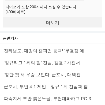
띄어쓰기 포함 200자까지 쓰실 수 있습니다.
(400바이트)
더보기
관련기사
전라남도, 대망의 챔피언 등극! ‘무결점 에..
‘정규리그 1위의 힘’ 전남, 챔결 2차전서 ..
‘창단 첫 해 우승 보인다’ 군포시, 대역전..
군포시, 부안 4-1 제압…정규 1위 전남과 챔..
파죽지세 부안 붉은노을, 부천대파하고 PO 3..