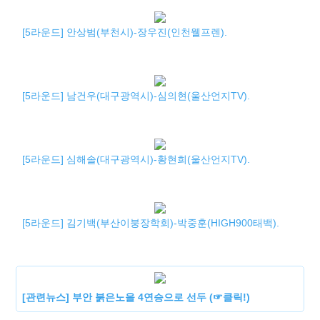
[5라운드] 안상범(부천시)-장우진(인천웰프렌).
[5라운드] 남건우(대구광역시)-심의현(울산언지TV).
[5라운드] 심해솔(대구광역시)-황현희(울산언지TV).
[5라운드] 김기백(부산이붕장학회)-박중훈(HIGH900태백).
[관련뉴스] 부안 붉은노을 4연승으로 선두 (☞클릭!)