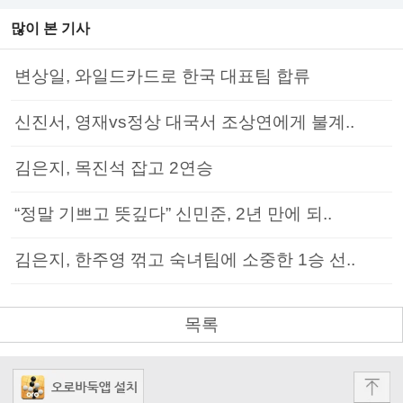
많이 본 기사
변상일, 와일드카드로 한국 대표팀 합류
신진서, 영재vs정상 대국서 조상연에게 불계..
김은지, 목진석 잡고 2연승
“정말 기쁘고 뜻깊다” 신민준, 2년 만에 되..
김은지, 한주영 꺾고 숙녀팀에 소중한 1승 선..
목록