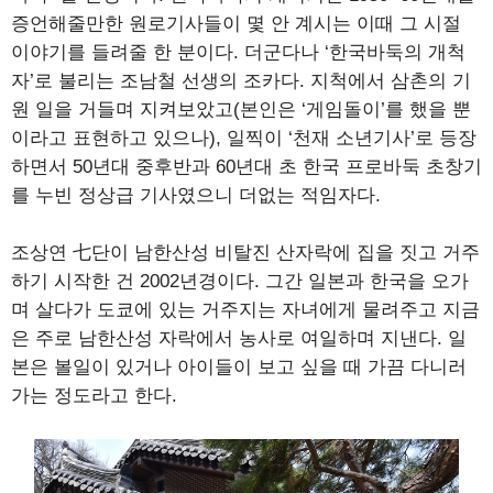
증언해줄만한 원로기사들이 몇 안 계시는 이때 그 시절
이야기를 들려줄 한 분이다. 더군다나 ‘한국바둑의 개척
자’로 불리는 조남철 선생의 조카다. 지척에서 삼촌의 기
원 일을 거들며 지켜보았고(본인은 ‘게임돌이’를 했을 뿐
이라고 표현하고 있으나), 일찍이 ‘천재 소년기사’로 등장
하면서 50년대 중후반과 60년대 초 한국 프로바둑 초창기
를 누빈 정상급 기사였으니 더없는 적임자다.
조상연 七단이 남한산성 비탈진 산자락에 집을 짓고 거주
하기 시작한 건 2002년경이다. 그간 일본과 한국을 오가
며 살다가 도쿄에 있는 거주지는 자녀에게 물려주고 지금
은 주로 남한산성 자락에서 농사로 여일하며 지낸다. 일
본은 볼일이 있거나 아이들이 보고 싶을 때 가끔 다니러
가는 정도라고 한다.