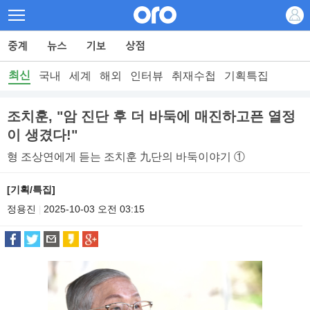
최신
국내
세계
해외
인터뷰
취재수첩
기획특집
조치훈, "암 진단 후 더 바둑에 매진하고픈 열정
이 생겼다!"
형 조상연에게 듣는 조치훈 九단의 바둑이야기 ①
[기획/특집]
정용진
2025-10-03 오전 03:15
|