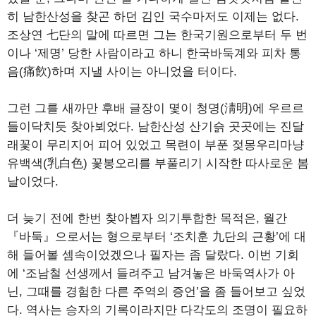
히 남한산성을 찾곤 하던 김인 국수마저도 이제는 없다.
조상연 七단의 말에 따르면 그는 한국기원으로부터 두 번
이나 ‘제명’ 당한 사람이라고 하니 한국바둑계와 피차 통
음(痛飮)하며 지낼 사이는 아니었을 터이다.
그런 그를 새까만 후배 글장이 몇이 청명(淸明)에 우르르
들이닥치듯 찾아뵈었다. 남한산성 산기슭 곳곳에는 진달
래꽃이 무리지어 피어 있었고 목련이 부푼 젖몽우리마냥
유백색(乳白色) 꽃봉오리를 부풀리기 시작한 따사로운 봄
날이었다.
더 늦기 전에 한번 찾아뵙자 의기투합한 목적은, 월간
『바둑』으로서는 형으로부터 ‘조치훈 九단의 근황’에 대
해 들어볼 셈속이었겠으나 필자는 좀 달랐다. 이번 기회
에 ‘조남철 선생께서 들려주고 남겨놓은 바둑역사가 아
닌, 그때를 경험한 다른 주역의 증언’을 좀 들어보고 싶었
다. 역사는 승자의 기록이라지만 다각도의 조명이 필요하