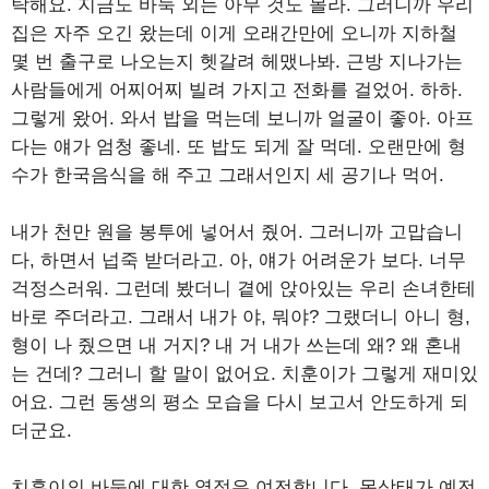
탁해요. 지금도 바둑 외는 아무 것도 몰라. 그러니까 우리
집은 자주 오긴 왔는데 이게 오래간만에 오니까 지하철
몇 번 출구로 나오는지 헷갈려 헤맸나봐. 근방 지나가는
사람들에게 어찌어찌 빌려 가지고 전화를 걸었어. 하하.
그렇게 왔어. 와서 밥을 먹는데 보니까 얼굴이 좋아. 아프
다는 얘가 엄청 좋네. 또 밥도 되게 잘 먹데. 오랜만에 형
수가 한국음식을 해 주고 그래서인지 세 공기나 먹어.
내가 천만 원을 봉투에 넣어서 줬어. 그러니까 고맙습니
다, 하면서 넙죽 받더라고. 아, 얘가 어려운가 보다. 너무
걱정스러워. 그런데 봤더니 곁에 앉아있는 우리 손녀한테
바로 주더라고. 그래서 내가 야, 뭐야? 그랬더니 아니 형,
형이 나 줬으면 내 거지? 내 거 내가 쓰는데 왜? 왜 혼내
는 건데? 그러니 할 말이 없어요. 치훈이가 그렇게 재미있
어요. 그런 동생의 평소 모습을 다시 보고서 안도하게 되
더군요.
치훈이의 바둑에 대한 열정은 여전합니다. 몸상태가 예전