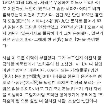
1941년 11월 16일생. 세월은 무상하여 어느새 우리나이
로 여든다섯 노인이 됐으나 그 숱한 세파가 어디로 비껴
흘러갔는지 여전히 꼿꼿하다. 입단 5년 만인 1962년 홀연
히 도일(渡日)해 기타니(木谷 實) 九단 문하로 들어가 63
년 일본기원 二단을 인정받았고, 2007년 六단에 오르기까
지 34년간 일본기사로 활동하다가 그해 은퇴했다. 일본기
원은 관례에 따라 그에게 한 단(段) 올려 七단을 수여했
다.
사실 이 모든 이력이 부질없다. 그가 누구인지 여전히 궁
금해할 바둑팬에게 ‘조치훈의 형 조상연!’ 이 한마디 설명
이면 직방이기 때문이다. 80년대 일본 기성(棋聖)·명인
(名人)·본인방(本因坊) 3대 타이틀을 한손에 움켜쥐며 최
초로 대삼관(大三冠)을 달성한 조치훈 九단을 모르는 사
람은 없을 것이다. 바로 그런 조치훈을 키우기 위해 자신
을 희생하며 그림자처럼 조력한 형이었기에 우리에겐 ‘조
치훈의 형’으로 훨씬 더 알려진 사람, 조상연 七단이다.