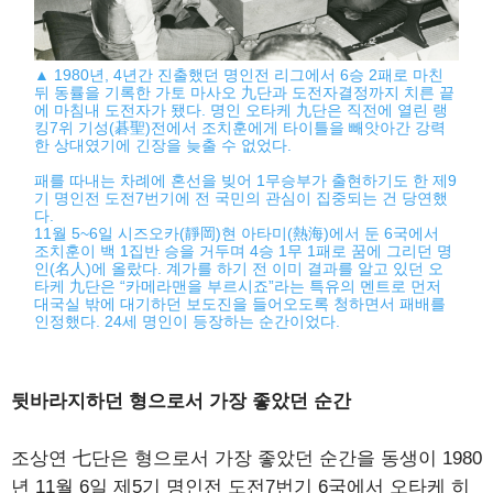
▲ 1980년, 4년간 진출했던 명인전 리그에서 6승 2패로 마친
뒤 동률을 기록한 가토 마사오 九단과 도전자결정까지 치른 끝
에 마침내 도전자가 됐다. 명인 오타케 九단은 직전에 열린 랭
킹7위 기성(碁聖)전에서 조치훈에게 타이틀을 빼앗아간 강력
한 상대였기에 긴장을 늦출 수 없었다.
패를 따내는 차례에 혼선을 빚어 1무승부가 출현하기도 한 제9
기 명인전 도전7번기에 전 국민의 관심이 집중되는 건 당연했
다.
11월 5~6일 시즈오카(靜岡)현 아타미(熱海)에서 둔 6국에서
조치훈이 백 1집반 승을 거두며 4승 1무 1패로 꿈에 그리던 명
인(名人)에 올랐다. 계가를 하기 전 이미 결과를 알고 있던 오
타케 九단은 “카메라맨을 부르시죠”라는 특유의 멘트로 먼저
대국실 밖에 대기하던 보도진을 들어오도록 청하면서 패배를
인정했다. 24세 명인이 등장하는 순간이었다.
뒷바라지하던 형으로서 가장 좋았던 순간
조상연 七단은 형으로서 가장 좋았던 순간을 동생이 1980
년 11월 6일 제5기 명인전 도전7번기 6국에서 오타케 히