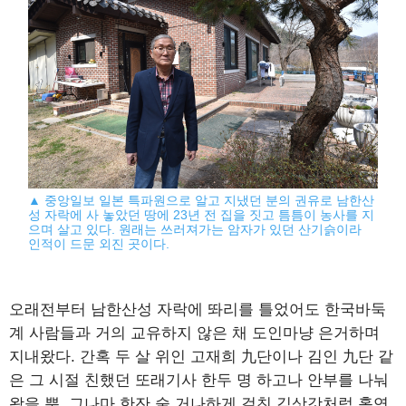
▲ 중앙일보 일본 특파원으로 알고 지냈던 분의 권유로 남한산
성 자락에 사 놓았던 땅에 23년 전 집을 짓고 틈틈이 농사를 지
으며 살고 있다. 원래는 쓰러져가는 암자가 있던 산기슭이라
인적이 드문 외진 곳이다.
오래전부터 남한산성 자락에 똬리를 틀었어도 한국바둑
계 사람들과 거의 교유하지 않은 채 도인마냥 은거하며
지내왔다. 간혹 두 살 위인 고재희 九단이나 김인 九단 같
은 그 시절 친했던 또래기사 한두 명 하고나 안부를 나눠
왔을 뿐, 그나마 한잔 술 거나하게 걸친 김삿갓처럼 홀연