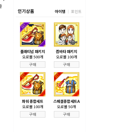
사
인기상품
아이템
포인트
플래티넘 패키지
겜바타 패키지
오로볼 500개
오로볼 100개
구매
구매
파워 종합세트
스페셜종합세트A
오로볼 100개
오로볼 50개
구매
구매