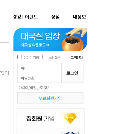
랭킹
|
이벤트
상점
내정보
아이디 저장
보안접속
고객센터
]
프린트
아이디/비밀번호 찾기
무료회원가입