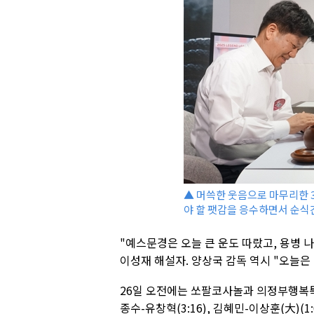
▲ 머쓱한 웃음으로 마무리한 3
야 할 팻감을 응수하면서 순식
"예스문경은 오늘 큰 운도 따랐고, 용병 
이성재 해설자. 양상국 감독 역시 "오늘은
26일 오전에는 쏘팔코사놀과 의정부행복특별시
종수-유창혁(3:16), 김혜민-이상훈(大)(1