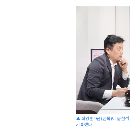
▲ 최명훈 9단(왼쪽)이 윤현석
기록했다.