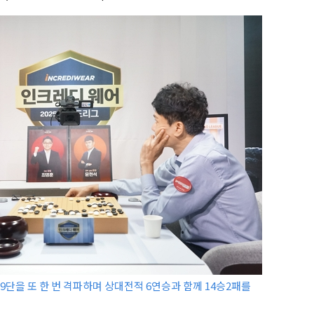
 9단을 또 한 번 격파하며 상대전적 6연승과 함께 14승2패를