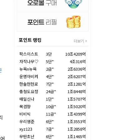
포인트 랭킹
더보기
팍스이스트
3단
10조4209억
자작나무♡
5단*
4조316억
뉴욕n뉴욕
2급*
2조6336억
문
운명아비켜
4단*
2조6207억
한솔현현로
7단*
2조1281억
충청도요정
24급*
1조8448억
매일신나
1단*
1조5707억
목검향
10급*
1조5020억
비비빅
11급*
1조4399억
리
우리영준
6단*
1조3553억
xyz123
7급*
1조2858억
무탄초난
6단*
1조1465억
들어