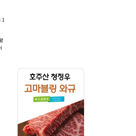
 1
왔
쉬