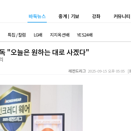
바둑뉴스
중계
|
기보
강좌
커뮤니티
특집 / 칼럼
LG배
지지옥션배
YES24배
감독 "오늘은 원하는 대로 사겠다"
리
레전드리그
2025-09-15 오후 05:05 [