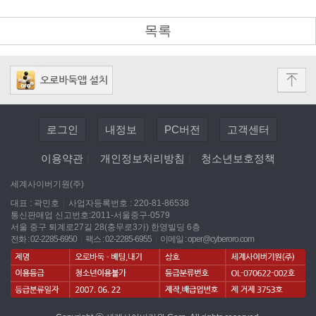
목록
로그인
내정보
PC버전
고객센터
이용약관
|
개인정보처리방침
|
청소년보호정책
세계사이버기원(주)
대표 : 곽민호
|
사업자등록번호 : 220-81-86538
통신판매업 신고번호:2011-서울중구-0579
서울 중구 퇴계로27길 28(충무로3가) 한영빌딩 6층
전화 : 02-2285-6950
|
팩스 : 02-2285-6955
|
이메일 :
oper@cyberoro.com