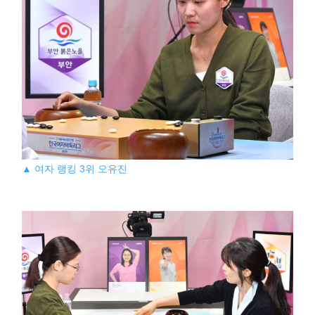
▲ 여자 랭킹 3위 오유진