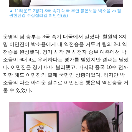
▲ 11라운드 2경기 3국 속기 대국 부안 붉은노을 박소율 vs 철
원한탄강 주상절리길 이민진(승)
운명의 팀 승부는 3국 속기 대국에서 갈렸다. 철원의 3지
명 이민진이 박소율에게 대 역전승을 거두며 팀의 2-1 역
전승을 완성했다. 경기 시작 전 시청자 승부 예측에선 박
소율이 6대 4로 우세하다는 평가를 받았지만 결과는 달랐
다. 이민진은 경기 내내 불리했고, 마지막 종국 10수 전까
지만 해도 이민진의 필패 국면인 상황이었다. 하지만 박
소율의 다소 아쉬운 실수로 이민진은 행운의 역전승을 거
둘 수 있었다.