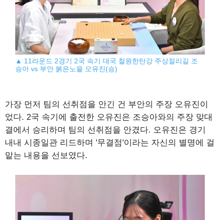
▲ 11라운드 2경기 2국 속기 대국 철원한탄강 주상절리길 조
승아 vs 부안 붉은노을 오유진(승)
가장 먼저 팀의 선취점을 안긴 건 부안의 주장 오유진이
었다. 2국 속기에 출전한 오유진은 조승아와의 주장 맞대
결에서 승리하며 팀의 선취점을 안겼다. 오유진은 경기
내내 시종일관 리드하며 '무결점'이라는 자신의 별명에 걸
맡는 내용을 선보였다.