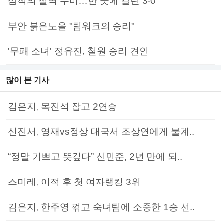
삼척의 철벽 수비…한 끗에 갈린 3-0
부안 붉은노을 "팀워크의 승리"
'무패 소녀' 정유진, 철원 승리 견인
많이 본 기사
김은지, 목진석 잡고 2연승
신진서, 영재vs정상 대국서 조상연에게 불계..
“정말 기쁘고 뜻깊다” 신민준, 2년 만에 되..
스미레, 이적 후 첫 여자랭킹 3위
김은지, 한주영 꺾고 숙녀팀에 소중한 1승 선..