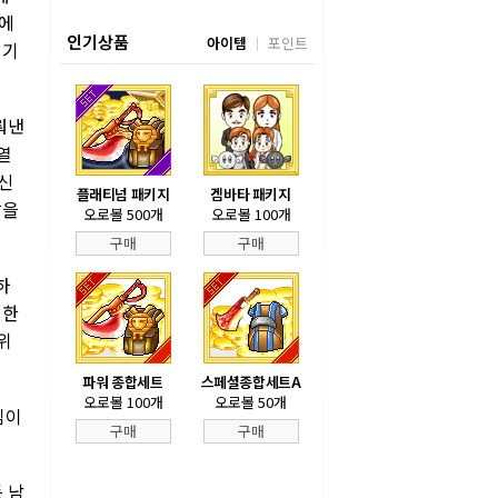
승에
인기상품
아이템
포인트
 기
뤄낸
열
신
플래티넘 패키지
겜바타 패키지
달을
오로볼 500개
오로볼 100개
구매
구매
하
려한
위
파워 종합세트
스페셜종합세트A
오로볼 100개
오로볼 50개
팀이
구매
구매
등 남