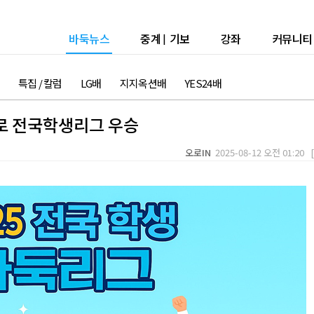
바둑뉴스
중계
|
기보
강좌
커뮤니티
특집 / 칼럼
LG배
지지옥션배
YES24배
패로 전국학생리그 우승
오로IN
2025-08-12 오전 01:20 [