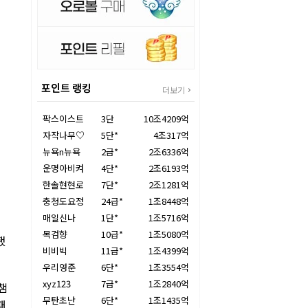
포인트 랭킹
더보기
팍스이스트
3단
10조4209억
자작나무♡
5단*
4조317억
뉴욕n뉴욕
2급*
2조6336억
운명아비켜
4단*
2조6193억
한솔현현로
7단*
2조1281억
충청도요정
24급*
1조8448억
매일신나
1단*
1조5716억
목검향
10급*
1조5080억
됐
비비빅
11급*
1조4399억
우리영준
6단*
1조3554억
xyz123
7급*
1조2840억
 챔
무탄초난
6단*
1조1435억
패