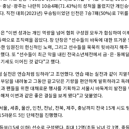
경기·충남·광주는 나란히 10승4패(71.43%)의 성적을 올렸지만 개인
. 직전 대회(2023년) 우승팀이었던 인천은 7승7패(50%)로 7위를
은 “이번 성과는 개인 역량을 넘어 협회 구성원 모두가 합심하여 이
동력으로 조직력을 꼽았다. 장 단장은 “선수들의 바둑에 대한 뜨거운 
롯한 임원진의 헌신적인 노력, 그리고 선수들을 묵묵히 뒷바라지 해주
했다. 또 “선수들이 최근 막을 내린 전국소년체전에서 금·은·동메
기세도 이어진 것 같다”고 했다.
 실전은 연습처럼 임하라’고 조언했다. 연습 때는 실전과 같이 치열
 부담을 내려놓고 그동안 갈고닦은 기량을 편안하게 발휘하라고 독
호인과 팬들을 위한 대채로운 행사를 기획하고 서울시 바둑계의 발전을 
해져 이번과 같은 좋은 결실을 보게 됐다”고 덧붙였다.
 서울, 세종, 울산, 인천, 전남, 전북, 제주, 충남까지 전국 15개 시도 
15라운드 5인 단체전을 진행했다.
부(15세 이하) 선수로 구성됐다. 최대 12명(초등 남녀 각 3명, 중