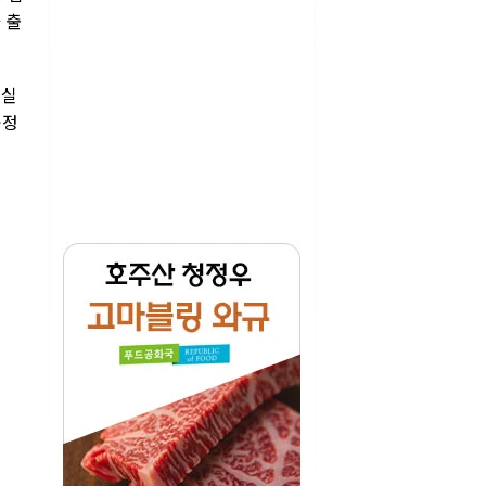
 출
 실
공정