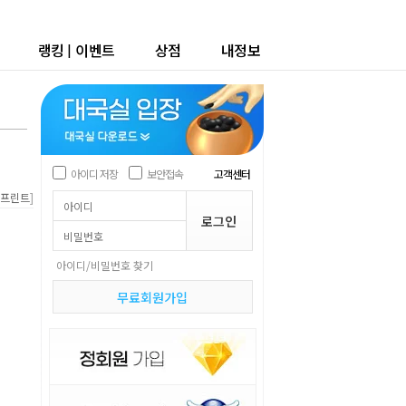
랭킹
|
이벤트
상점
내정보
아이디 저장
보안접속
고객센터
]
프린트
아이디/비밀번호 찾기
무료회원가입