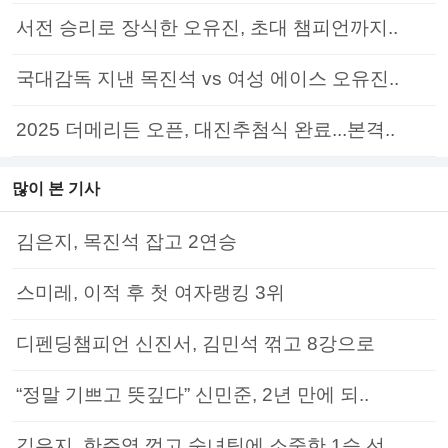
서전 승리로 장식한 오유진, 초대 챔피언까지..
국대감독 지낸 목진석 vs 여성 에이스 오유진..
2025 더메리든 오픈, 대진추첨식 완료...본격..
많이 본 기사
김은지, 목진석 잡고 2연승
스미레, 이적 후 첫 여자랭킹 3위
디펜딩챔피언 신진서, 김민석 꺾고 8강으로
“정말 기쁘고 뜻깊다” 신민준, 2년 만에 되..
김은지, 한주영 꺾고 숙녀팀에 소중한 1승 선..