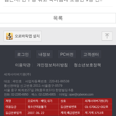
목록
로그인
내정보
PC버전
고객센터
이용약관
|
개인정보처리방침
|
청소년보호정책
세계사이버기원(주)
대표 : 곽민호
|
사업자등록번호 : 220-81-86538
통신판매업 신고번호:2011-서울중구-0579
서울 중구 퇴계로27길 28(충무로3가) 한영빌딩 6층
전화 : 02-2285-6950
|
팩스 : 02-2285-6955
|
이메일 :
oper@cyberoro.com