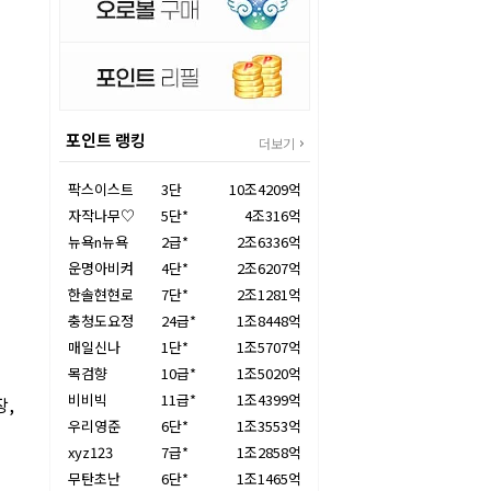
포인트 랭킹
더보기
팍스이스트
3단
10조4209억
자작나무♡
5단*
4조316억
뉴욕n뉴욕
2급*
2조6336억
운명아비켜
4단*
2조6207억
한솔현현로
7단*
2조1281억
충청도요정
24급*
1조8448억
매일신나
1단*
1조5707억
목검향
10급*
1조5020억
비비빅
11급*
1조4399억
장,
우리영준
6단*
1조3553억
xyz123
7급*
1조2858억
무탄초난
6단*
1조1465억