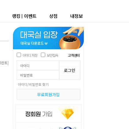
랭킹
|
이벤트
상점
내정보
아이디 저장
보안접속
고객센터
]
프린트
아이디/비밀번호 찾기
무료회원가입