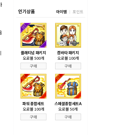
바
인기상품
아이템
포인트
게
음
이
플래티넘 패키지
겜바타 패키지
오로볼 500개
오로볼 100개
구매
구매
파워 종합세트
스페셜종합세트A
오로볼 100개
오로볼 50개
구매
구매