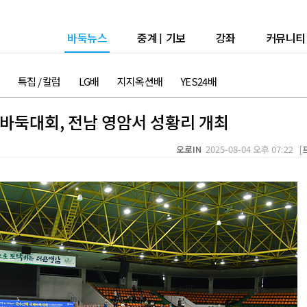
바둑뉴스
중계
|
기보
강좌
커뮤니티
특집 / 칼럼
LG배
지지옥션배
YES24배
바둑대회, 전남 영암서 성황리 개최
오로IN
2025-08-04 오후 07:22 [