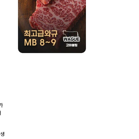
가
해
학생