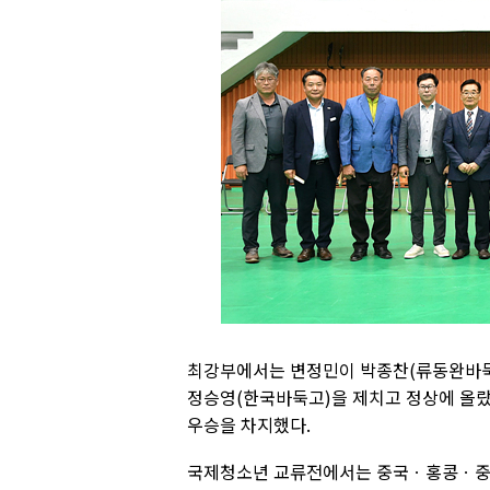
최강부에서는 변정민이 박종찬(류동완바둑
정승영(한국바둑고)을 제치고 정상에 올랐
우승을 차지했다.
국제청소년 교류전에서는 중국ㆍ홍콩ㆍ중