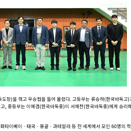
도장)을 꺾고 우승컵을 들어 올렸다. 고등부는 류승하(한국바둑고)
고, 중등부는 이예겸(한국바둑중)이 서예찬(한국바둑중)에게 승리
화타이베이ㆍ태국ㆍ몽골ㆍ과테말라 등 전 세계에서 모인 60명의 