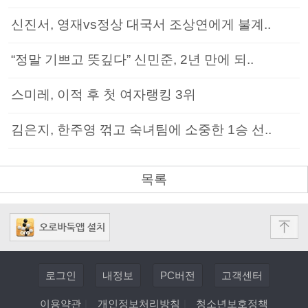
신진서, 영재vs정상 대국서 조상연에게 불계..
“정말 기쁘고 뜻깊다” 신민준, 2년 만에 되..
스미레, 이적 후 첫 여자랭킹 3위
김은지, 한주영 꺾고 숙녀팀에 소중한 1승 선..
목록
로그인
내정보
PC버전
고객센터
이용약관
|
개인정보처리방침
|
청소년보호정책