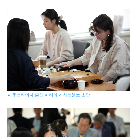
▲ 우크라이나 출신 마리야 자하르첸코 초단.