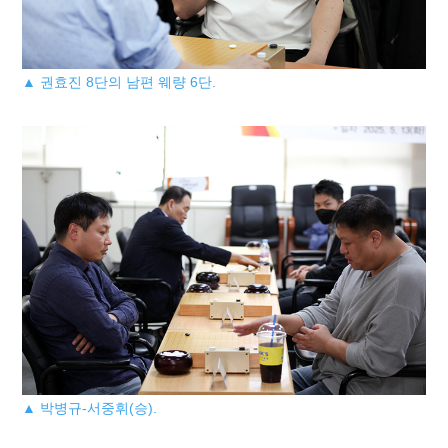
▲ 권효진 8단의 남편 웨량 6단.
▲ 박병규-서중휘(승).