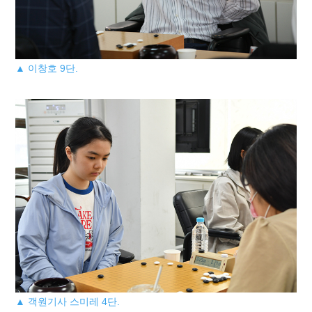
▲ 이창호 9단.
▲ 객원기사 스미레 4단.