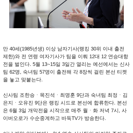
만 40세(1985년생) 이상 남자기사(랭킹 30위 이내 출전
제한)와 전 연령 여자기사가 팀을 이뤄 12대 12 연승대항
전을 벌인다. 5월 13~15일 3일간 열리는 예선에서는 신사
팀 62명, 숙녀팀 57명이 출전해 각 8장씩 걸린 본선 티켓
을 놓고 맞붙는다.
신사팀 조한승ㆍ목진석ㆍ최명훈 9단과 숙녀팀 최정ㆍ김
은지ㆍ오유진 9단은 랭킹 시드로 본선에 합류한다. 본선
은 6월 3일 개막전을 시작으로 매주 월ㆍ화 저녁 7시, 사
이버오로가 수순중계하고 바둑TV가 방송한다.