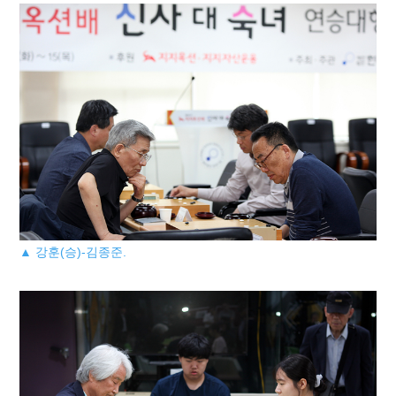
▲ 강훈(승)-김종준.