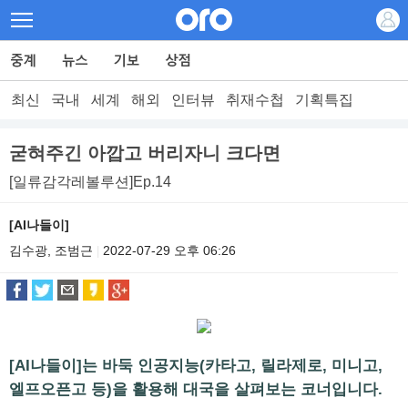
최신
국내
세계
해외
인터뷰
취재수첩
기획특집
굳혀주긴 아깝고 버리자니 크다면
[일류감각레볼루션]Ep.14
[AI나들이]
김수광, 조범근
2022-07-29 오후 06:26
|
[AI나들이]는 바둑 인공지능(카타고, 릴라제로, 미니고,
엘프오픈고 등)을 활용해 대국을 살펴보는 코너입니다.