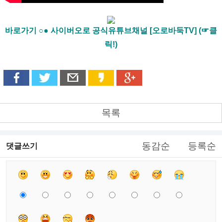
바로가기 ○● 사이버오로 공식유튜브채널 [오로바둑TV] (☞클
릭!)
목록
동감순
등록순
댓글쓰기