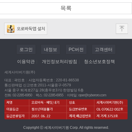
목록
로그인
내정보
PC버전
고객센터
이용약관
|
개인정보처리방침
|
청소년보호정책
세계사이버기원(주)
대표 : 곽민호
|
사업자등록번호 : 220-81-86538
통신판매업 신고번호:2011-서울중구-0579
서울 중구 퇴계로27길 28(충무로3가) 한영빌딩 6층
전화 : 02-2285-6950
|
팩스 : 02-2285-6955
|
이메일 :
oper@cyberoro.com
Copyright ⓒ 세계사이버기원 Corp. All rights reserved.