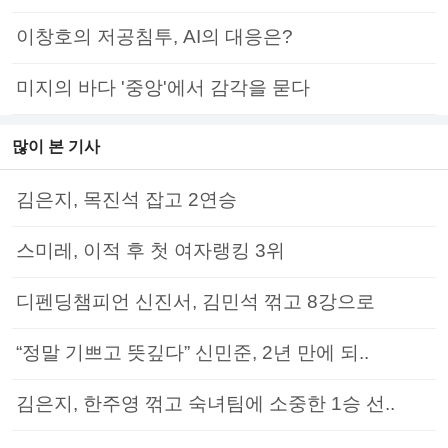
이창호의 저공침투, AI의 대응은?
미지의 바다 '중앙'에서 감각을 묻다
많이 본 기사
김은지, 목진석 잡고 2연승
스미레, 이적 후 첫 여자랭킹 3위
디펜딩챔피언 신진서, 김민석 꺾고 8강으로
“정말 기쁘고 뜻깊다” 신민준, 2년 만에 되..
김은지, 한주영 꺾고 숙녀팀에 소중한 1승 선..