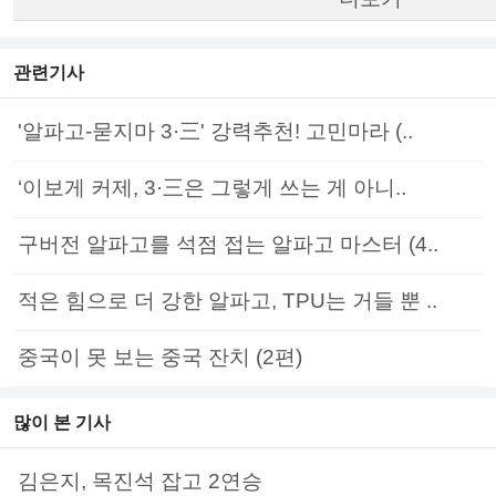
관련기사
'알파고-묻지마 3·三' 강력추천! 고민마라 (..
‘이보게 커제, 3·三은 그렇게 쓰는 게 아니..
구버전 알파고를 석점 접는 알파고 마스터 (4..
적은 힘으로 더 강한 알파고, TPU는 거들 뿐 ..
중국이 못 보는 중국 잔치 (2편)
많이 본 기사
김은지, 목진석 잡고 2연승