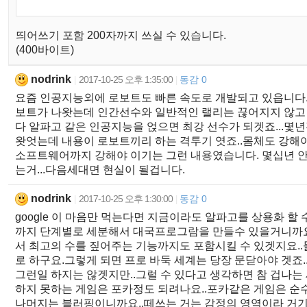
띄어쓰기 포함 200자까지 쓰실 수 있습니다.
(400바이트)
nodrink
2017-10-25 오후 1:35:00
동감 0
|
|
요즘 인공지능외에 로보트도 빠른 속도로 개발되고 있읍니다.
보트가 나왓는데 인간선수와 일반적인 랠리는 끊어지지 않고
다 알파고 같은 인공지능을 얹으면 최강 선수가 되겟죠...몇
왓엇는데 내용이 로보트끼리 하는 격투기 엿죠..몸체도 강해
소프트웨어까지 강해야 이기는 그런 내용였습니다. 몇십년 
는거...다음세대면 현실이 될겁니다.
nodrink
2017-10-25 오후 1:30:00
동감 0
|
|
google 이 마음만 먹는다면 지금이라도 알파고를 상용화 할 
까지 단계별로 세분해서 대국프로그람을 만들수 있을거니까요
서 최고의 수를 짚어주는 기능까지도 포함시킬 수 있겟지요.
로 하구요.그렇게 되면 프로 바둑 세계는 당장 문닫아야 겟죠
그런일 하지는 않겟지만..그럴 수 있다고 생각하면 참 겁나는
하지 못하는 게임은 포카정도 되려나요..포카같은 게임은 순
나머지는 블러핑이니까요..떼쓰는 거는 감정의 영역이라 거