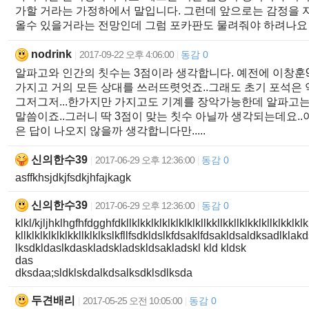
가할 거라는 가정하에서 말입니다. 그런데 앞으로는 감정을
올수 있을거라는 전망인데 그럼 포카판도 물려줘야 하려나요
nodrink
2017-09-22 오후 4:06:00
동감 0
|
|
알파고와 인간의 칫수는 3점이라 생각합니다. 예전에 이창훈
가지고 거의 모든 상대를 쓰러뜨렷엇죠..그래도 초기 포석은
그저그저...한가지만 가지고도 기계를 장악가능한데 알파고
말씀이죠..그러니 딱 3점이 맞는 칫수 아닐까 생각되는데요.
은 답이 나오지 않을까 생각합니다만.....
신의한수39
2017-06-29 오후 12:36:00
동감 0
|
|
asffkhsjdkjfsdkjhfajkagk
신의한수39
2017-06-29 오후 12:36:00
동감 0
|
|
klkl/kjljhklhgfhfdgghfdkllklkklklklklklklkllkkllkkllklkklkllklkklklkl
kllklklklklklkkllklklkslkfllfsdkldslkfdsaklfdsakldsaldksadlkl
lksdkldaslkdaskladskladskldsakladskl kld kldsk
das
dksdaa;sldklskdalkdsalksdklsdlksda
두견배리
2017-05-25 오전 10:05:00
동감 0
|
|