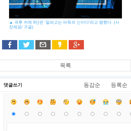
▲ 국후 커제 9단은 '알파고는 바둑의 신이다'라고 평했다. (사
진제공/ 구글)
목록
동감순
등록순
댓글쓰기