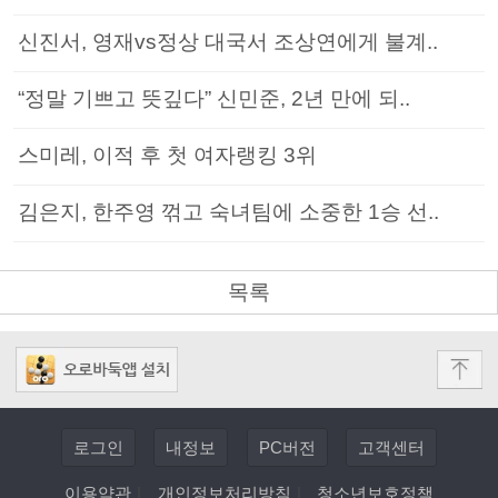
신진서, 영재vs정상 대국서 조상연에게 불계..
“정말 기쁘고 뜻깊다” 신민준, 2년 만에 되..
스미레, 이적 후 첫 여자랭킹 3위
김은지, 한주영 꺾고 숙녀팀에 소중한 1승 선..
목록
로그인
내정보
PC버전
고객센터
이용약관
|
개인정보처리방침
|
청소년보호정책