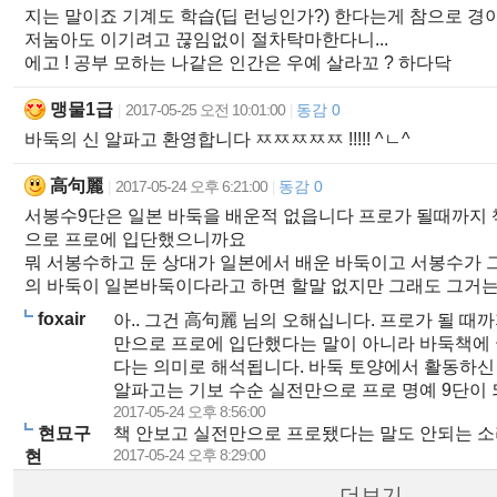
지는 말이죠 기계도 학습(딥 런닝인가?) 한다는게 참으로 경
저눔아도 이기려고 끊임없이 절차탁마한다니...
에고 ! 공부 모하는 나같은 인간은 우예 살라꼬 ? 하다닥
맹물1급
2017-05-25 오전 10:01:00
동감 0
|
|
바둑의 신 알파고 환영합니다 ㅉㅉㅉㅉㅉ !!!!! ^ㄴ^
高句麗
2017-05-24 오후 6:21:00
동감 0
|
|
서봉수9단은 일본 바둑을 배운적 없읍니다 프로가 될때까지 
으로 프로에 입단했으니까요
뭐 서봉수하고 둔 상대가 일본에서 배운 바둑이고 서봉수가 
의 바둑이 일본바둑이다라고 하면 할말 없지만 그래도 그거는
foxair
아.. 그건 高句麗 님의 오해십니다. 프로가 될 때
만으로 프로에 입단했다는 말이 아니라 바둑책에 
다는 의미로 해석됩니다. 바둑 토양에서 활동하신 
알파고는 기보 수순 실전만으로 프로 명예 9단이
2017-05-24 오후 8:56:00
현묘구
책 안보고 실전만으로 프로됐다는 말도 안되는 소
2017-05-24 오후 8:29:00
현
더보기