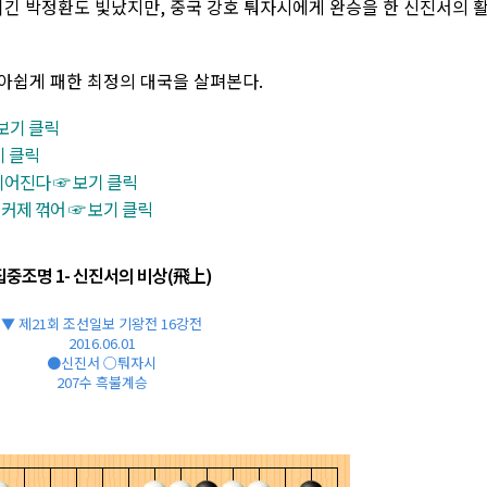
 이긴 박정환도 빛났지만, 중국 강호 퉈자시에게 완승을 한 신진서의 
아쉽게 패한 최정의 대국을 살펴본다.
 보기 클릭
기 클릭
이어진다 ☞ 보기 클릭
 커제 꺾어 ☞ 보기 클릭
집중조명 1- 신진서의 비상(飛上)
▼ 제21회 조선일보 기왕전 16강전
2016.06.01
●신진서 ○퉈자시
207수 흑불계승