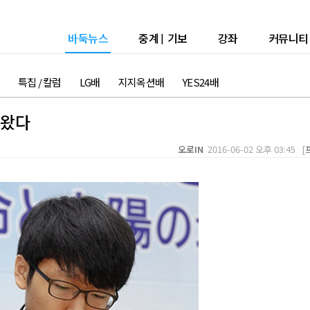
바둑뉴스
중계
|
기보
강좌
커뮤니티
특집 / 칼럼
LG배
지지옥션배
YES24배
 왔다
오로IN
2016-06-02 오후 03:45 [