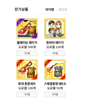
활
인기상품
아이템
포인트
플래티넘 패키지
겜바타 패키지
오로볼 500개
오로볼 100개
구매
구매
파워 종합세트
스페셜종합세트A
오로볼 100개
오로볼 50개
구매
구매