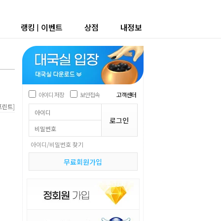
랭킹
|
이벤트
상점
내정보
아이디 저장
보안접속
고객센터
]
프린트
아이디/비밀번호 찾기
무료회원가입