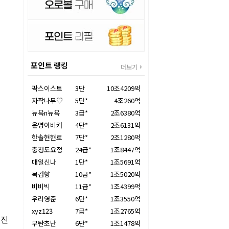
포인트 랭킹
더보기
팍스이스트
3단
10조4209억
자작나무♡
5단*
4조260억
뉴욕n뉴욕
3급*
2조6380억
운명아비켜
4단*
2조6131억
한솔현현로
7단*
2조1280억
충청도요정
24급*
1조8447억
매일신나
1단*
1조5691억
목검향
10급*
1조5020억
비비빅
11급*
1조4399억
우리영준
6단*
1조3550억
xyz123
7급*
1조2765억
신진
무탄초난
6단*
1조1478억