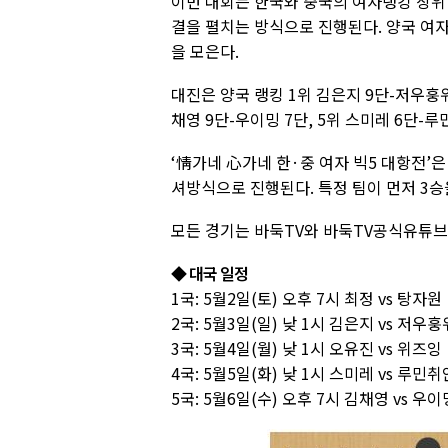
이번 대회는 한국와 중국의 여자랭킹 상위 
결을 펼치는 방식으로 진행된다. 양국 여
을 모은다.
대진은 양국 랭킹 1위 김은지 9단-저우훙위 
채영 9단-우이밍 7단, 5위 스미레 6단-
‘情가네 心가네 한·중 여자 빅5 대항전’은
셔방식으로 진행된다. 특정 팀이 먼저 3승
모든 경기는 바둑TV와 바둑TV공식유튜
◆ 대국 일정
1국: 5월2일(토) 오후 7시 최정 vs 탕자원
2국: 5월3일(일) 낮 1시 김은지 vs 저우훙
3국: 5월4일(월) 낮 1시 오유진 vs 위즈잉
4국: 5월5일(화) 낮 1시 스미레 vs 루민취
5국: 5월6일(수) 오후 7시 김채영 vs 우이