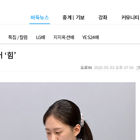
바둑뉴스
중계
|
기보
강좌
커뮤니티
특집 / 칼럼
LG배
지지옥션배
YES24배
 ‘힘’
오로IN
2026-05-03 오후 07:36 [