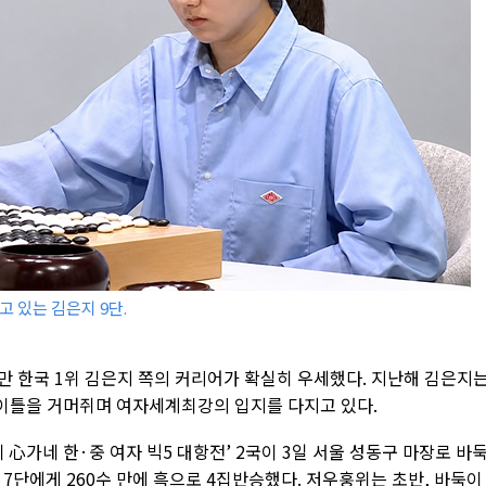
고 있는 김은지 9단.
만 한국 1위 김은지 쪽의 커리어가 확실히 우세했다. 지난해 김은지
이틀을 거머쥐며 여자세계최강의 입지를 다지고 있다.
心가네 한·중 여자 빅5 대항전’ 2국이 3일 서울 성동구 마장로 바
단에게 260수 만에 흑으로 4집반승했다. 저우훙위는 초반, 바둑이