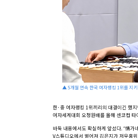
▲ 5개월 연속 한국 여자랭킹 1위를 지키
한·중 여자랭킹 1위끼리의 대결이긴 했지
여자세계대회 오청원배를 올해 센코컵 타
바둑 내용에서도 확실하게 앞섰다. ‘情가네 
V스튜디오에서 벌어져 김은지가 저우훙위 7