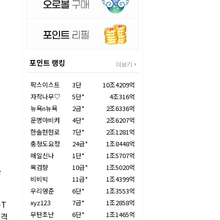
포인트 랭킹
더보기
팍스이스트
3단
10조4209억
자작나무♡
5단*
4조316억
뉴욕n뉴욕
2급*
2조6336억
운명아비켜
4단*
2조6207억
한솔현현로
7단*
2조1281억
충청도요정
24급*
1조8448억
매일신나
1단*
1조5707억
목검향
10급*
1조5020억
는
비비빅
11급*
1조4399억
우리영준
6단*
1조3553억
xyz123
7급*
1조2858억
둑T
무탄초난
6단*
1조1465억
 격