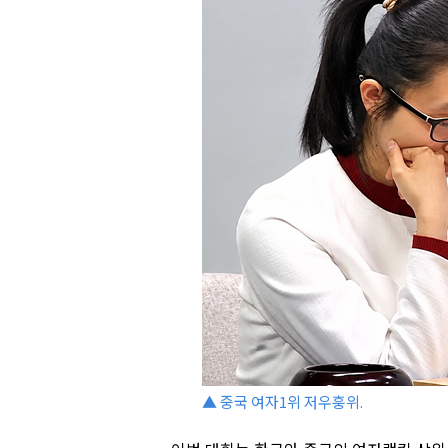
▲ 중국 여자1위 저우훙위.