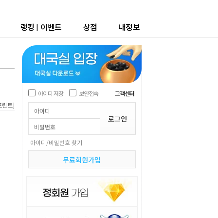
랭킹
|
이벤트
상점
내정보
아이디 저장
보안접속
고객센터
]
프린트
아이디/비밀번호 찾기
무료회원가입