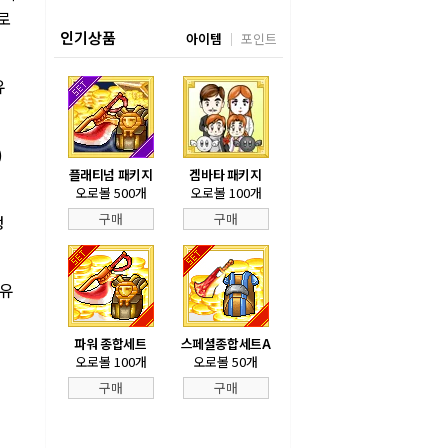
로
인기상품
아이템
포인트
유
)
플래티넘 패키지
겜바타 패키지
오로볼 500개
오로볼 100개
구매
구매
정
오유
파워 종합세트
스페셜종합세트A
오로볼 100개
오로볼 50개
구매
구매